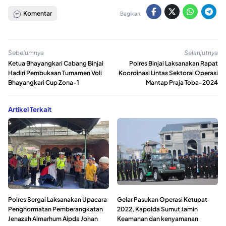
Komentar
Bagikan:
Sebelumnya
Selanjutnya
Ketua Bhayangkari Cabang Binjai
Polres Binjai Laksanakan Rapat
Hadiri Pembukaan Turnamen Voli
Koordinasi Lintas Sektoral Operasi
Bhayangkari Cup Zona-1
Mantap Praja Toba-2024
Artikel Terkait
Polres Sergai Laksanakan Upacara
Gelar Pasukan Operasi Ketupat
Penghormatan Pemberangkatan
2022, Kapolda Sumut Jamin
Jenazah Almarhum Aipda Johan
Keamanan dan kenyamanan