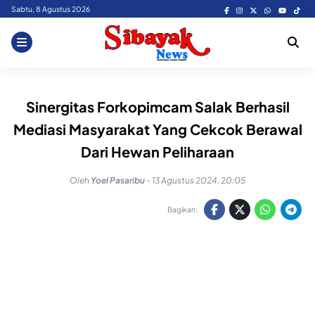
Skip
Sabtu, 8 Agustus 2026
to
content
Sinergitas Forkopimcam Salak Berhasil
Mediasi Masyarakat Yang Cekcok Berawal
Dari Hewan Peliharaan
Oleh
Yoel Pasaribu
-
13 Agustus 2024, 20:05
Bagikan: