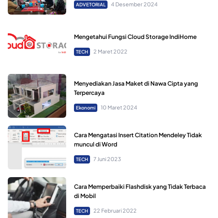
4 Desember 2024
ADVETORIAL
Mengetahui Fungsi Cloud Storage IndiHome
2 Maret 2022
TECH
Menyediakan Jasa Maket di Nawa Cipta yang
Terpercaya
10 Maret 2024
Ekonomi
Cara Mengatasi Insert Citation Mendeley Tidak
muncul di Word
7 Juni 2023
TECH
Cara Memperbaiki Flashdisk yang Tidak Terbaca
di Mobil
22 Februari 2022
TECH