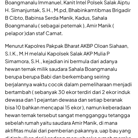
Boangmanalu Immanuel, Kanit Intel Polsek Salak Aiptu
H. Simanjuntak, S.H., M.pd, Bhabinkamtibmas Brigadir
B Cibto, Babinsa Serda Manik, Kadus, Sahala
Boangmanalu ( sebagai peternak ), Amir Manik (
pelapor )dan staf Camat.
Menurut Kapolres Pakpak Bharat AKBP Oloan Siahaan,
S.I.K., M.H melalui Kapolsek Salak AKP Mulia P
Simamora, S.H., kejadian ini bermula dari adanya
hewan ternak milik saudara Sahala Boangmanalu
berupa berupa Babi dan berkembang seiring
berjalannya waktu cocok dalam pemeliharaan menjadi
bertambah ( sebanyak 30 ekor terdiri dari 2 ekor induk
dewasa dan 1 pejantan dewasa dan setiap beranak
bisa 10 bahkan mencapai 15 ekor ), namun keberadaan
hewan ternak tersebut sangat mengganggu tetangga
sebelah rumah yaitu saudara Amir Manik, di mana
aktifitas mulai dari pemberian pakannya, uap bau yang