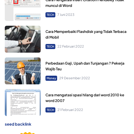
muncul di Word
7 Juni 2023
TECH
Cara Memperbaiki Flashdisk yang Tidak Terbaca
di Mobil
22 Februari 2022
TECH
Perbedaan Gaji, Upah dan Tunjangan ? Pekerja
Wajib Tau
29 Desember 2022
Money
Cara mengatasi spasi hilang dari word 2010 ke
word 2007
21 Februari 2022
TECH
seed backlink