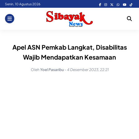
Skip
Senin, 10 Agustus 2026
to
content
Apel ASN Pemkab Langkat, Disabilitas
Wajib Mendapatkan Kesamaan
Oleh
Yoel Pasaribu
-
4 Desember 2023, 22:21