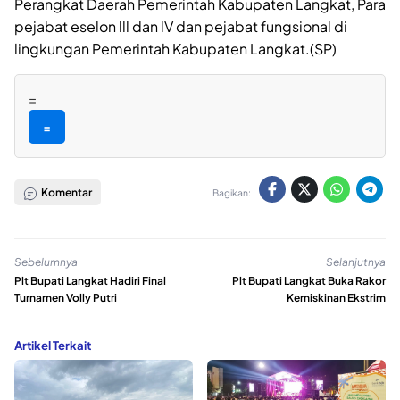
Perangkat Daerah Pemerintah Kabupaten Langkat, Para
pejabat eselon lll dan lV dan pejabat fungsional di
lingkungan Pemerintah Kabupaten Langkat.(SP)
=
=
Komentar
Bagikan:
Sebelumnya
Selanjutnya
Plt Bupati Langkat Hadiri Final
Plt Bupati Langkat Buka Rakor
Turnamen Volly Putri
Kemiskinan Ekstrim
Artikel Terkait