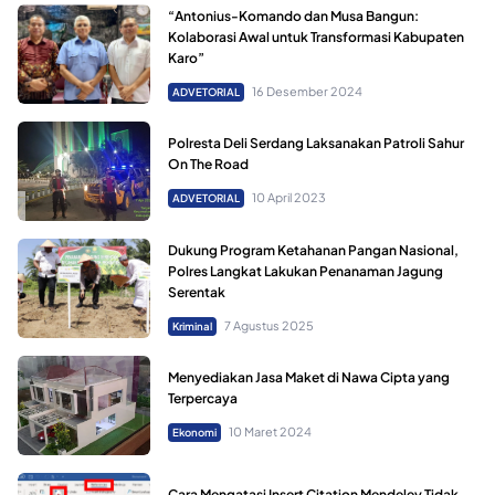
“Antonius-Komando dan Musa Bangun:
Kolaborasi Awal untuk Transformasi Kabupaten
Karo”
16 Desember 2024
ADVETORIAL
Polresta Deli Serdang Laksanakan Patroli Sahur
On The Road
10 April 2023
ADVETORIAL
Dukung Program Ketahanan Pangan Nasional,
Polres Langkat Lakukan Penanaman Jagung
Serentak
7 Agustus 2025
Kriminal
Menyediakan Jasa Maket di Nawa Cipta yang
Terpercaya
10 Maret 2024
Ekonomi
Cara Mengatasi Insert Citation Mendeley Tidak