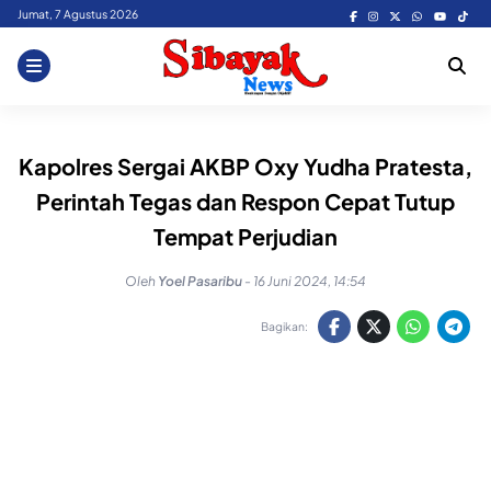
Skip
Jumat, 7 Agustus 2026
to
content
Kapolres Sergai AKBP Oxy Yudha Pratesta,
Perintah Tegas dan Respon Cepat Tutup
Tempat Perjudian
Oleh
Yoel Pasaribu
-
16 Juni 2024, 14:54
Bagikan: