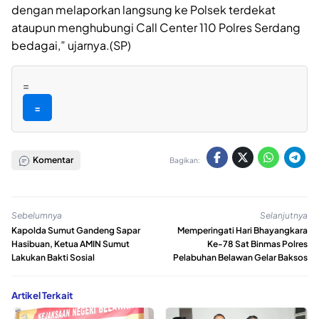
dengan melaporkan langsung ke Polsek terdekat
ataupun menghubungi Call Center 110 Polres Serdang
bedagai,” ujarnya.(SP)
=
=
Komentar
Bagikan:
Sebelumnya
Selanjutnya
Kapolda Sumut Gandeng Sapar
Memperingati Hari Bhayangkara
Hasibuan, Ketua AMIN Sumut
Ke-78 Sat Binmas Polres
Lakukan Bakti Sosial
Pelabuhan Belawan Gelar Baksos
Artikel Terkait