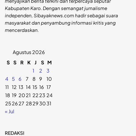
menyajikan berita terkini dan terpercaya seputar
Kabupaten Karo. Dengan semangat jurnalisme
independen, Sibayaknews.com hadir sebagai suara
masyarakat dan penyambung informasi kritis yang
mencerdaskan.
Agustus 2026
S
S
R
K
J
S
M
1
2
3
4
5
6
7
8
9
10
11
12
13
14
15
16
17
18
19
20
21
22
23
24
25
26
27
28
29
30
31
« Jul
REDAKSI