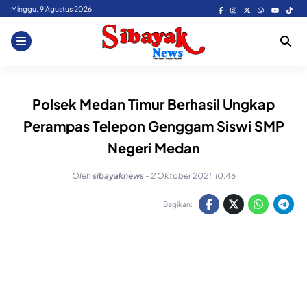
Skip
Minggu, 9 Agustus 2026
to
content
Polsek Medan Timur Berhasil Ungkap
Perampas Telepon Genggam Siswi SMP
Negeri Medan
Oleh
sibayaknews
-
2 Oktober 2021, 10:46
Bagikan: