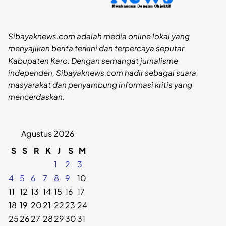
Sibayaknews.com adalah media online lokal yang
menyajikan berita terkini dan terpercaya seputar
Kabupaten Karo. Dengan semangat jurnalisme
independen, Sibayaknews.com hadir sebagai suara
masyarakat dan penyambung informasi kritis yang
mencerdaskan.
Agustus 2026
S
S
R
K
J
S
M
1
2
3
4
5
6
7
8
9
10
11
12
13
14
15
16
17
18
19
20
21
22
23
24
25
26
27
28
29
30
31