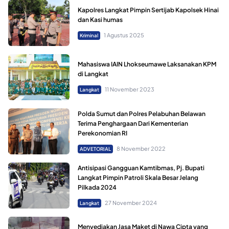
Kapolres Langkat Pimpin Sertijab Kapolsek Hinai
dan Kasi humas
1 Agustus 2025
Kriminal
Mahasiswa IAIN Lhokseumawe Laksanakan KPM
di Langkat
11 November 2023
Langkat
Polda Sumut dan Polres Pelabuhan Belawan
Terima Penghargaan Dari Kementerian
Perekonomian RI
8 November 2022
ADVETORIAL
Antisipasi Gangguan Kamtibmas, Pj. Bupati
Langkat Pimpin Patroli Skala Besar Jelang
Pilkada 2024
27 November 2024
Langkat
Menyediakan Jasa Maket di Nawa Cipta yang