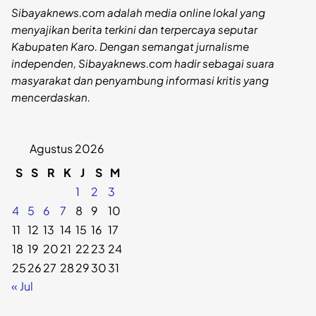
Sibayaknews.com adalah media online lokal yang
menyajikan berita terkini dan terpercaya seputar
Kabupaten Karo. Dengan semangat jurnalisme
independen, Sibayaknews.com hadir sebagai suara
masyarakat dan penyambung informasi kritis yang
mencerdaskan.
Agustus 2026
S
S
R
K
J
S
M
1
2
3
4
5
6
7
8
9
10
11
12
13
14
15
16
17
18
19
20
21
22
23
24
25
26
27
28
29
30
31
« Jul