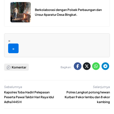
Berkolaborasi dengan Polsek Perbaungan dan
Unsur Aparatur Desa Bingkat.
=
=
Komentar
Bagikan:
Sebelumnya
Selanjutnya
Kapolres Toba Hadiri Pelepasan
Polres Langkat potong hewan
Peserta Pawai Takbir Hari Raya Idul
Kurban 9 ekor lembu dan 8 ekor
Adha1445 H
kambing