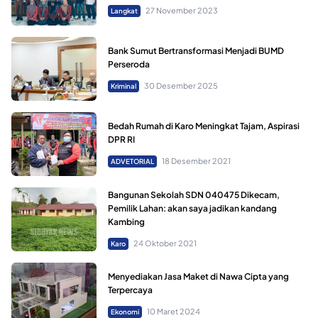
27 November 2023
Langkat
Bank Sumut Bertransformasi Menjadi BUMD
Perseroda
30 Desember 2025
Kriminal
Bedah Rumah di Karo Meningkat Tajam, Aspirasi
DPR RI
18 Desember 2021
ADVETORIAL
Bangunan Sekolah SDN 040475 Dikecam,
Pemilik Lahan: akan saya jadikan kandang
Kambing
24 Oktober 2021
Karo
Menyediakan Jasa Maket di Nawa Cipta yang
Terpercaya
10 Maret 2024
Ekonomi