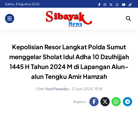
Skip
Sabtu, 8 Agustus 2026
to
content
Kepolisian Resor Langkat Polda Sumut
menggelar Sholat Idul Adha 10 Dzulhijjah
1445 H Tahun 2024 M di Lapangan Alun-
alun Tengku Amir Hamzah
Oleh
Yoel Pasaribu
-
17 Juni 2024, 19:18
Bagikan: