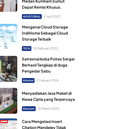
Medan Kumham Sumut
Dapat Remisi Khusus.
5 Juni 2023
ADVETORIAL
Mengenal Cloud Storage
IndiHome Sebagai Cloud
Storage Terbaik
10 Februari 2022
TECH
Satresnarkoba Polres Sergai
Berhasil Tangkap di duga
Pengedar Sabu
21 Januari 2026
Kriminal
Menyediakan Jasa Maket di
Nawa Cipta yang Terpercaya
10 Maret 2024
Ekonomi
Cara Mengatasi Insert
Citation Mendeley Tidak