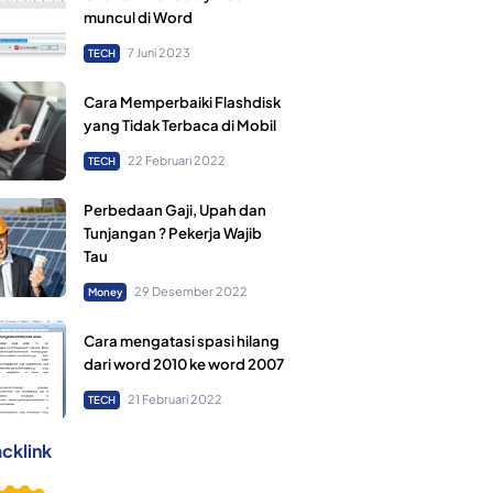
muncul di Word
7 Juni 2023
TECH
Cara Memperbaiki Flashdisk
yang Tidak Terbaca di Mobil
22 Februari 2022
TECH
Perbedaan Gaji, Upah dan
Tunjangan ? Pekerja Wajib
Tau
29 Desember 2022
Money
Cara mengatasi spasi hilang
dari word 2010 ke word 2007
21 Februari 2022
TECH
cklink