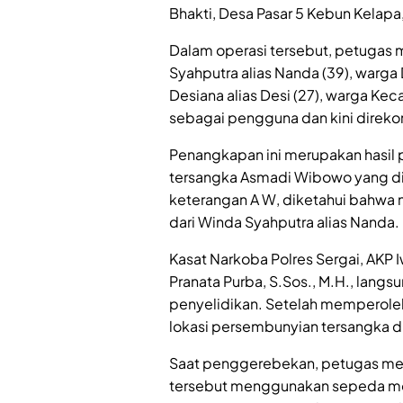
Bhakti, Desa Pasar 5 Kebun Kelap
Dalam operasi tersebut, petugas
Syahputra alias Nanda (39), warga
Desiana alias Desi (27), warga Ke
sebagai pengguna dan kini direkom
Penangkapan ini merupakan hasil
tersangka Asmadi Wibowo yang di
keterangan A W, diketahui bahwa n
dari Winda Syahputra alias Nanda.
Kasat Narkoba Polres Sergai, AKP Iw
Pranata Purba, S.Sos., M.H., lang
penyelidikan. Setelah memperoleh 
lokasi persembunyian tersangka di
Saat penggerebekan, petugas meng
tersebut menggunakan sepeda moto