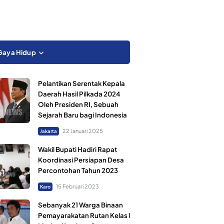
Gaya Hidup
Pelantikan Serentak Kepala
Daerah Hasil Pilkada 2024
Oleh Presiden RI, Sebuah
Sejarah Baru bagi Indonesia
22 Januari 2025
Jakarta
Wakil Bupati Hadiri Rapat
Koordinasi Persiapan Desa
Percontohan Tahun 2023
15 Februari 2023
Karo
Sebanyak 21 Warga Binaan
Pemayarakatan Rutan Kelas l