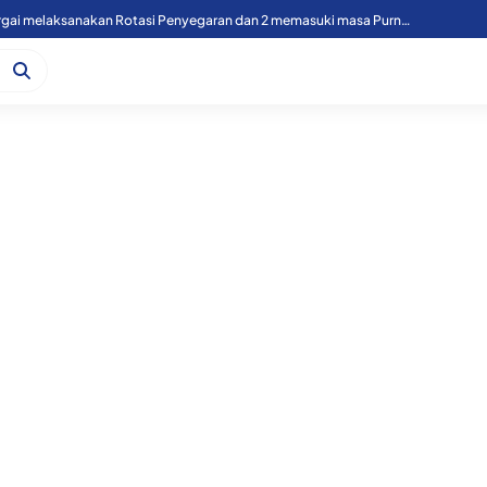
49 Personil Polres Sergai melaksanakan Rotasi Penyegaran dan 2 memasuki masa Purnawirawan