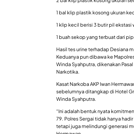
2 bal klip plastik kosong ukuran s
1 bal klip plastik kosong ukuran kec
1 klip kecil berisi 3 butir pil eksta
1 buah sekop yang terbuat dari pip
Hasil tes urine terhadap Desian
Keduanya pun dibawa ke Mapolres 
Winda Syahputra, dikenakan Pasal 
Narkotika.
Kasat Narkoba AKP Iwan Hermawa
sebelumnya ditangkap di Hotel Gr
Winda Syahputra.
“Ini adalah bentuk nyata komitm
79. Polres Sergai tidak hanya had
tetapi juga melindungi generasi m
Hermawan.