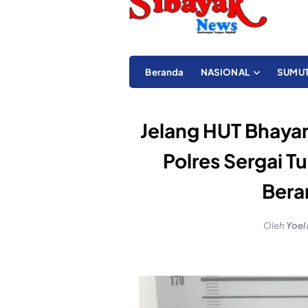
Beranda
NASIONAL
SUMU
Jelang HUT Bhaya
Polres Sergai 
Bera
Oleh
Yoel