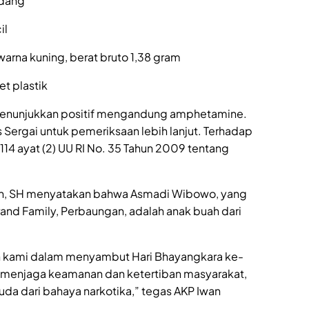
edang
il
si warna kuning, berat bruto 1,38 gram
et plastik
a menunjukkan positif mengandung amphetamine.
Sergai untuk pemeriksaan lebih lanjut. Terhadap
114 ayat (2) UU RI No. 35 Tahun 2009 tentang
n, SH menyatakan bahwa Asmadi Wibowo, yang
and Family, Perbaungan, adalah anak buah dari
en kami dalam menyambut Hari Bhayangkara ke-
ir menjaga keamanan dan ketertiban masyarakat,
uda dari bahaya narkotika,” tegas AKP Iwan