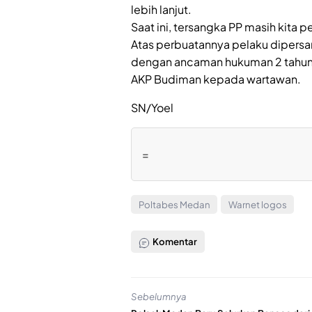
lebih lanjut.
Saat ini, tersangka PP masih kita
Atas perbuatannya pelaku dipersan
dengan ancaman hukuman 2 tahun 
AKP Budiman kepada wartawan.
SN/Yoel
=
Poltabes Medan
Warnet logos
Komentar
Sebelumnya