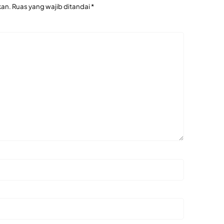
kan.
Ruas yang wajib ditandai
*