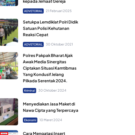
kepada Jemaat Gereja
21 Februari 2025
ADVETORIAL
Setukpa Lemdiklat Polri Didik
Satuan Polisi Kehutanan
Reaksi Cepat
30 Oktober 2021
ADVETORIAL
Polres Pakpak Bharat Ajak
Awak Media Sinergitas
Ciptakan Situasi Kamtibmas
Yang Kondusif Jelang
Pilkada Serentak 2024.
30 Oktober 2024
Kriminal
Menyediakan Jasa Maket di
Nawa Cipta yang Terpercaya
10 Maret 2024
Ekonomi
Cara Mengatasi Insert