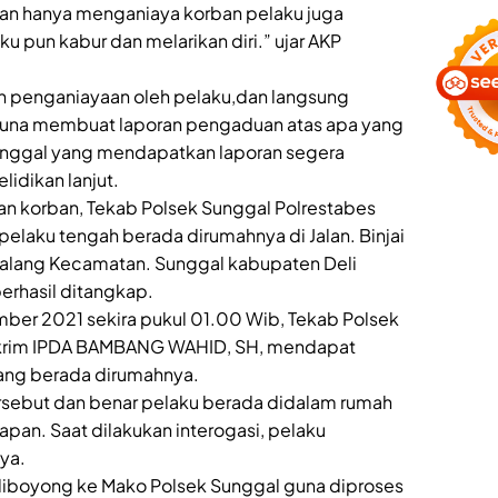
an hanya menganiaya korban pelaku juga
u pun kabur dan melarikan diri.” ujar AKP
n penganiayaan oleh pelaku,dan langsung
guna membuat laporan pengaduan atas apa yang
Sunggal yang mendapatkan laporan segera
idikan lanjut.
an korban, Tekab Polsek Sunggal Polrestabes
elaku tengah berada dirumahnya di Jalan. Binjai
alang Kecamatan. Sunggal kabupaten Deli
erhasil ditangkap.
mber 2021 sekira pukul 01.00 Wib, Tekab Polsek
Reskrim IPDA BAMBANG WAHID, SH, mendapat
ang berada dirumahnya.
rsebut dan benar pelaku berada didalam rumah
an. Saat dilakukan interogasi, pelaku
ya.
diboyong ke Mako Polsek Sunggal guna diproses