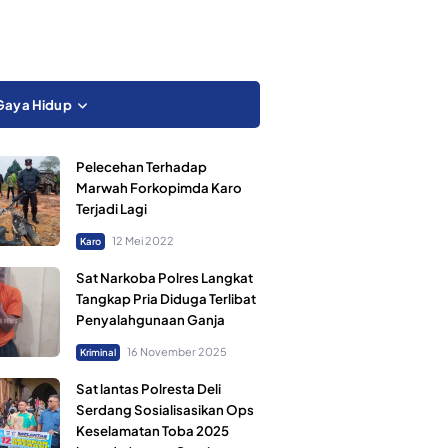
Gaya Hidup
Pelecehan Terhadap
Marwah Forkopimda Karo
Terjadi Lagi
12 Mei 2022
Karo
Sat Narkoba Polres Langkat
Tangkap Pria Diduga Terlibat
Penyalahgunaan Ganja
16 November 2025
Kriminal
Sat lantas Polresta Deli
Serdang Sosialisasikan Ops
Keselamatan Toba 2025