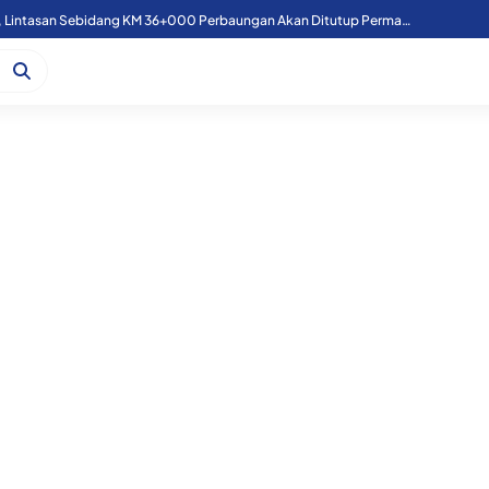
Atasi Laka Kereta Api, Lintasan Sebidang KM 36+000 Perbaungan Akan Ditutup Permanen