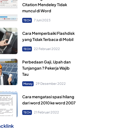
Citation Mendeley Tidak
muncul di Word
7 Juni 2023
TECH
Cara Memperbaiki Flashdisk
yang Tidak Terbaca di Mobil
22 Februari 2022
TECH
Perbedaan Gaji, Upah dan
Tunjangan ? Pekerja Wajib
Tau
29 Desember 2022
Money
Cara mengatasi spasi hilang
dari word 2010 ke word 2007
21 Februari 2022
TECH
cklink