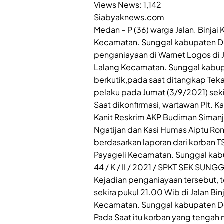
Views News:
1,142
Siabyaknews.com
Medan – P (36) warga Jalan. Binja
Kecamatan. Sunggal kabupaten D
penganiayaan di Warnet Logos di 
Lalang Kecamatan. Sunggal kabupa
berkutik,pada saat ditangkap Tek
pelaku pada Jumat (3/9/2021) seki
Saat dikonfirmasi, wartawan Plt. K
Kanit Reskrim AKP Budiman Siman
Ngatijan dan Kasi Humas Aiptu Ron
berdasarkan laporan dari korban TS
Payageli Kecamatan. Sunggal kabu
44 / K / II / 2021 / SPKT SEK SUNGG
Kejadian penganiayaan tersebut, t
sekira pukul 21.00 Wib di Jalan B
Kecamatan. Sunggal kabupaten De
Pada Saat itu korban yang tengah 