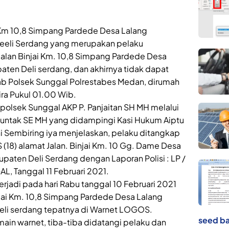
i Km 10,8 Simpang Pardede Desa Lalang
eeli Serdang yang merupakan pelaku
Jalan Binjai Km. 10,8 Simpang Pardede Desa
ten Deli serdang, dan akhirnya tidak dapat
ab Polsek Sunggal Polrestabes Medan, dirumah
ra Pukul 01.00 Wib.
apolsek Sunggal AKP P. Panjaitan SH MH melalui
juntak SE MH yang didampingi Kasi Hukum Aiptu
i Sembiring iya menjelaskan, pelaku ditangkap
 (18) alamat Jalan. Binjai Km. 10 Gg. Dame Desa
paten Deli Serdang dengan Laporan Polisi : LP /
AL, Tanggal 11 Februari 2021.
erjadi pada hari Rabu tanggal 10 Februari 2021
injai Km. 10,8 Simpang Pardede Desa Lalang
li serdang tepatnya di Warnet LOGOS.
seed ba
main warnet, tiba-tiba didatangi pelaku dan