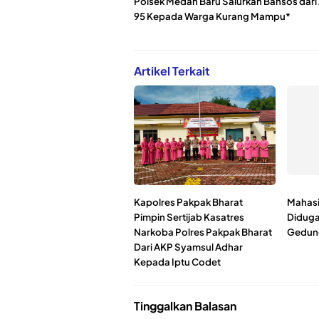
Polsek Medan Baru Salurkan Bansos dari
95 Kepada Warga Kurang Mampu*
Artikel Terkait
Kapolres Pakpak Bharat
Mahasi
Pimpin Sertijab Kasatres
Diduga 
Narkoba Polres Pakpak Bharat
Gedung
Dari AKP Syamsul Adhar
Kepada Iptu Codet
Tinggalkan Balasan