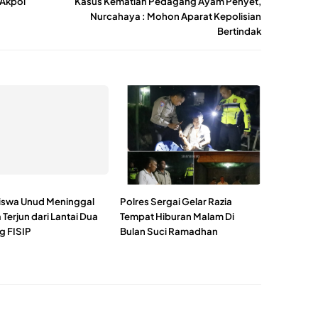
 Akpol
Kasus Kematian Pedagang Ayam Penyet,
Nurcahaya : Mohon Aparat Kepolisian
Bertindak
swa Unud Meninggal
Polres Sergai Gelar Razia
Terjun dari Lantai Dua
Tempat Hiburan Malam Di
 FISIP
Bulan Suci Ramadhan