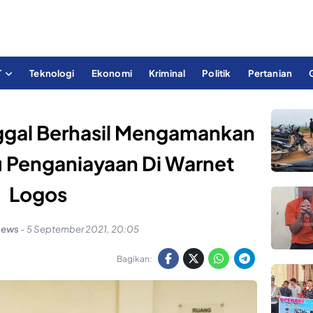
T
Teknologi
Ekonomi
Kriminal
Politik
Pertanian
ggal Berhasil Mengamankan
u Penganiayaan Di Warnet
Logos
news
-
5 September 2021, 20:05
Bagikan: