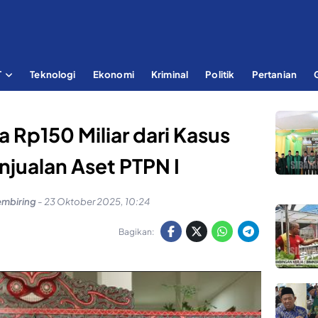
T
Teknologi
Ekonomi
Kriminal
Politik
Pertanian
a Rp150 Miliar dari Kasus
njualan Aset PTPN I
embiring
-
23 Oktober 2025, 10:24
Bagikan: