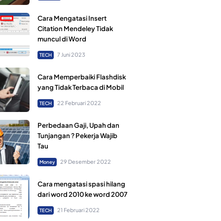
Cara Mengatasi Insert
Citation Mendeley Tidak
muncul di Word
7 Juni 2023
TECH
Cara Memperbaiki Flashdisk
yang Tidak Terbaca di Mobil
22 Februari 2022
TECH
Perbedaan Gaji, Upah dan
Tunjangan ? Pekerja Wajib
Tau
29 Desember 2022
Money
Cara mengatasi spasi hilang
dari word 2010 ke word 2007
21 Februari 2022
TECH