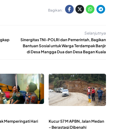
Bagikan:
Selanjutnya
ngkap
Sinergitas TNI-POLRI dan Pemerintah, Bagikan
Bantuan Sosial untuk Warga Terdampak Banjir
di Desa Mangga Dua dan Desa Bagan Kuala
k Memperingati Hari
Kucur 57 M APBN, Jalan Medan
– Berastagi Dibenahi