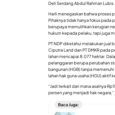
Deli Serdang Abdul Rahman Lubis.
Harli menegaskan bahwa proses pen
Pihaknya tidak hanya fokus pada 
berupaya memulihkan kerugian ne
hukum kepada pelaku, tapi juga m
PT NDP diketahui melakukan jual be
Ciputra Land dan PT DMKR pada pe
lahan mencapai 8.077 hektar. Dal
pelanggaran berupa perubahan sta
bangunan (HGB) tanpa memenuhi 
lahan hak guna usaha (HGU) aktif 
“Jadi terkait dari mana asalnya Rp
persen yang menjadi hak negara,” j
Baca Juga: