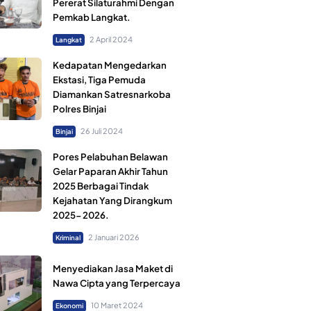
Pererat Silaturahmi Dengan
Pemkab Langkat.
2 April 2024
Langkat
Kedapatan Mengedarkan
Ekstasi, Tiga Pemuda
Diamankan Satresnarkoba
Polres Binjai
26 Juli 2024
Binjai
Pores Pelabuhan Belawan
Gelar Paparan Akhir Tahun
2025 Berbagai Tindak
Kejahatan Yang Dirangkum
2025- 2026.
2 Januari 2026
Kriminal
Menyediakan Jasa Maket di
Nawa Cipta yang Terpercaya
10 Maret 2024
Ekonomi