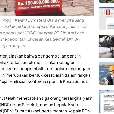
 Tinggi (Kejati) Sumatera Utara menyita uang
an tindak pidana korupsi dalam penjualan aset
ama operasional (KSO) dengan PT Ciputra Land.
li Megapolitan Kawasan Residental (DMKR)
ugian negara.
r, menjelaskan bahwa pengembalian dana ini
ihak terkait untuk memulihkan kerugian
h menerima pengembalian kerugian uang negara
r. Ini merupakan bentuk kesadaran dalam rangka
ujar Harli saat konferensi pers di Kejati Sumut,
mut telah menetapkan tiga orang tersangka, yakni
o (NDP) Iman Subekti, mantan Kepala Kantor
l (BPN) Sumut Askani, serta mantan Kepala BPN