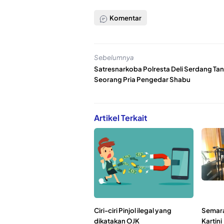
Komentar
Sebelumnya
Satresnarkoba Polresta Deli Serdang Ta
Seorang Pria Pengedar Shabu
Artikel Terkait
Ciri-ciri Pinjol ilegal yang
Semara
dikatakan OJK
Kartini