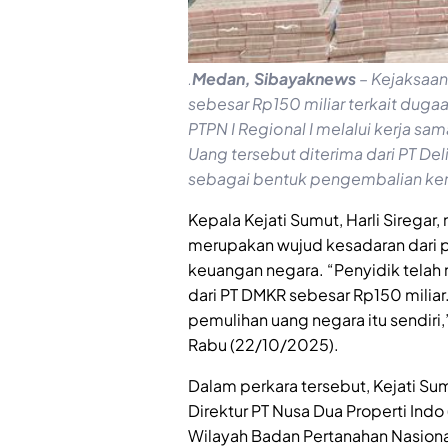
Medan, Sibayaknews
– Kejaksaan
.
sebesar Rp150 miliar terkait duga
PTPN I Regional I melalui kerja s
Uang tersebut diterima dari PT De
sebagai bentuk pengembalian ker
Kepala Kejati Sumut, Harli Sirega
merupakan wujud kesadaran dari p
keuangan negara. “Penyidik tela
dari PT DMKR sebesar Rp150 milia
pemulihan uang negara itu sendiri,” 
Rabu (22/10/2025).
Dalam perkara tersebut, Kejati Su
Direktur PT Nusa Dua Properti Ind
Wilayah Badan Pertanahan Nasiona