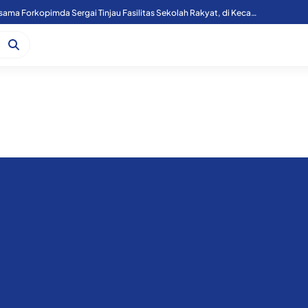
Aktivitas Gunung Sinabung Berstatus Level II (Waspada), Warga Diminta Patuhi Zona Bahaya