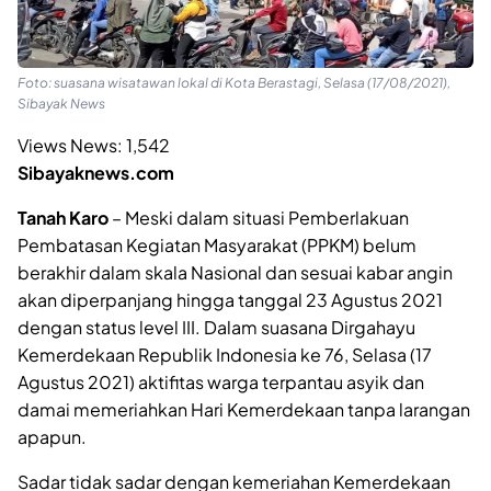
Foto: suasana wisatawan lokal di Kota Berastagi, Selasa (17/08/2021),
Sibayak News
Views News:
1,542
Sibayaknews.com
Tanah Karo
– Meski dalam situasi Pemberlakuan
Pembatasan Kegiatan Masyarakat (PPKM) belum
berakhir dalam skala Nasional dan sesuai kabar angin
akan diperpanjang hingga tanggal 23 Agustus 2021
dengan status level III. Dalam suasana Dirgahayu
Kemerdekaan Republik Indonesia ke 76, Selasa (17
Agustus 2021) aktifitas warga terpantau asyik dan
damai memeriahkan Hari Kemerdekaan tanpa larangan
apapun.
Sadar tidak sadar dengan kemeriahan Kemerdekaan