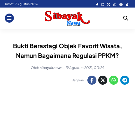
Skip
Jumat, 7 Agustus 2026
to
content
Bukti Berastagi Objek Favorit Wisata,
Namun Bagaimana Regulasi PPKM?
Oleh
sibayaknews
-
19 Agustus 2021, 00:29
Bagikan: