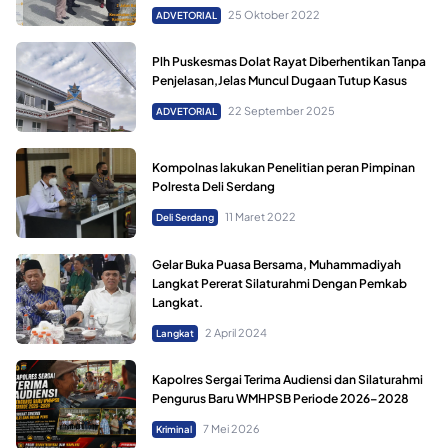
25 Oktober 2022
ADVETORIAL
Plh Puskesmas Dolat Rayat Diberhentikan Tanpa
Penjelasan,Jelas Muncul Dugaan Tutup Kasus
22 September 2025
ADVETORIAL
Kompolnas lakukan Penelitian peran Pimpinan
Polresta Deli Serdang
11 Maret 2022
Deli Serdang
Gelar Buka Puasa Bersama, Muhammadiyah
Langkat Pererat Silaturahmi Dengan Pemkab
Langkat.
2 April 2024
Langkat
Kapolres Sergai Terima Audiensi dan Silaturahmi
Pengurus Baru WMHPSB Periode 2026–2028
7 Mei 2026
Kriminal