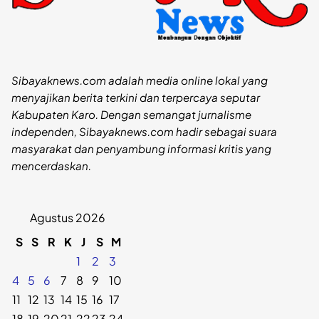
Sibayaknews.com adalah media online lokal yang
menyajikan berita terkini dan terpercaya seputar
Kabupaten Karo. Dengan semangat jurnalisme
independen, Sibayaknews.com hadir sebagai suara
masyarakat dan penyambung informasi kritis yang
mencerdaskan.
Agustus 2026
S
S
R
K
J
S
M
1
2
3
4
5
6
7
8
9
10
11
12
13
14
15
16
17
18
19
20
21
22
23
24