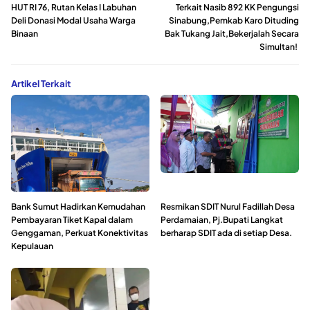
HUT RI 76, Rutan Kelas I Labuhan
Terkait Nasib 892 KK Pengungsi
Deli Donasi Modal Usaha Warga
Sinabung,Pemkab Karo Dituding
Binaan
Bak Tukang Jait,Bekerjalah Secara
Simultan!
Artikel Terkait
Bank Sumut Hadirkan Kemudahan
Resmikan SDIT Nurul Fadillah Desa
Pembayaran Tiket Kapal dalam
Perdamaian, Pj.Bupati Langkat
Genggaman, Perkuat Konektivitas
berharap SDIT ada di setiap Desa.
Kepulauan