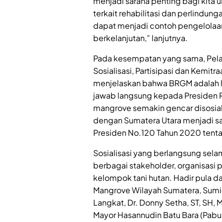
menjadi sarana penting bagi kita
terkait rehabilitasi dan perlindu
dapat menjadi contoh pengelolaa
berkelanjutan,” lanjutnya.
Pada kesempatan yang sama, Pelak
Sosialisasi, Partisipasi dan Kemitr
menjelaskan bahwa BRGM adalah 
jawab langsung kepada Presiden Rep
mangrove semakin gencar disosiali
dengan Sumatera Utara menjadi sa
Presiden No.120 Tahun 2020 ten
Sosialisasi yang berlangsung selam
berbagai stakeholder, organisasi 
kelompok tani hutan. Hadir pula da
Mangrove Wilayah Sumatera, Sumid
Langkat, Dr. Donny Setha, ST, SH,
Mayor Hasannudin Batu Bara (Pab