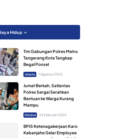
Gaya Hidup
Tim Gabungan Polres Metro
Tangerang Kota Tangkap
Begal Ponsel
1 Agustus 2022
Jakarta
Jumat Berkah, Satlantas
Polres Sergai Serahkan
Bantuan ke Warga Kurang
Mampu
24 Februari 2024
Kriminal
BPJS Ketenagakerjaan Karo
Kabanjahe Gelar Employee