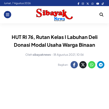
Skip
Jumat, 7 Agustus 2026
to
content
HUT RI 76, Rutan Kelas I Labuhan Deli
Donasi Modal Usaha Warga Binaan
Oleh
sibayaknews
-
18 Agustus 2021, 10:56
Bagikan: