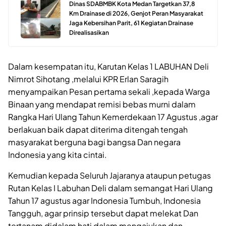
Dinas SDABMBK Kota Medan Targetkan 37,8
Km Drainase di 2026, Genjot Peran Masyarakat
Jaga Kebersihan Parit, 61 Kegiatan Drainase
Direalisasikan
Dalam kesempatan itu, Karutan Kelas 1 LABUHAN Deli
Nimrot Sihotang ,melalui KPR Erlan Saragih
menyampaikan Pesan pertama sekali ,kepada Warga
Binaan yang mendapat remisi bebas murni dalam
Rangka Hari Ulang Tahun Kemerdekaan 17 Agustus ,agar
berlakuan baik dapat diterima ditengah tengah
masyarakat berguna bagi bangsa Dan negara
Indonesia yang kita cintai.
Kemudian kepada Seluruh Jajaranya ataupun petugas
Rutan Kelas I Labuhan Deli dalam semangat Hari Ulang
Tahun 17 agustus agar Indonesia Tumbuh, Indonesia
Tangguh, agar prinsip tersebut dapat melekat Dan
tertanam didalam hati dalam mengajukan dan