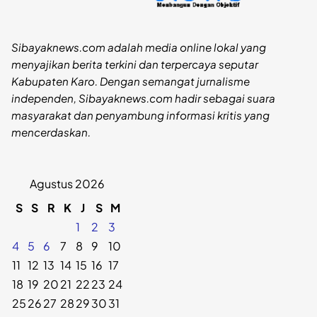
Sibayaknews.com adalah media online lokal yang
menyajikan berita terkini dan terpercaya seputar
Kabupaten Karo. Dengan semangat jurnalisme
independen, Sibayaknews.com hadir sebagai suara
masyarakat dan penyambung informasi kritis yang
mencerdaskan.
Agustus 2026
S
S
R
K
J
S
M
1
2
3
4
5
6
7
8
9
10
11
12
13
14
15
16
17
18
19
20
21
22
23
24
25
26
27
28
29
30
31