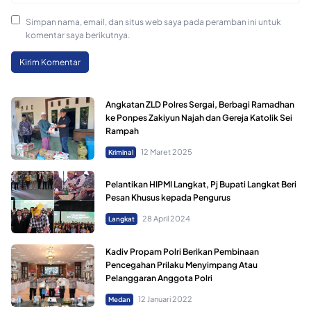
Simpan nama, email, dan situs web saya pada peramban ini untuk
komentar saya berikutnya.
Angkatan ZLD Polres Sergai, Berbagi Ramadhan
ke Ponpes Zakiyun Najah dan Gereja Katolik Sei
Rampah
12 Maret 2025
Kriminal
Pelantikan HIPMI Langkat, Pj Bupati Langkat Beri
Pesan Khusus kepada Pengurus
28 April 2024
Langkat
Kadiv Propam Polri Berikan Pembinaan
Pencegahan Prilaku Menyimpang Atau
Pelanggaran Anggota Polri
12 Januari 2022
Medan