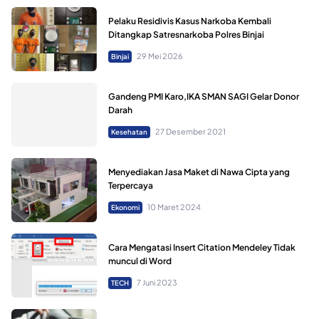
Pelaku Residivis Kasus Narkoba Kembali
Ditangkap Satresnarkoba Polres Binjai
29 Mei 2026
Binjai
Gandeng PMI Karo,IKA SMAN SAGI Gelar Donor
Darah
27 Desember 2021
Kesehatan
Menyediakan Jasa Maket di Nawa Cipta yang
Terpercaya
10 Maret 2024
Ekonomi
Cara Mengatasi Insert Citation Mendeley Tidak
muncul di Word
7 Juni 2023
TECH