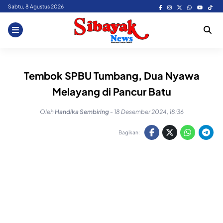
Skip
Sabtu, 8 Agustus 2026
to
content
Tembok SPBU Tumbang, Dua Nyawa
Melayang di Pancur Batu
Oleh
Handika Sembiring
-
18 Desember 2024, 18:36
Bagikan: