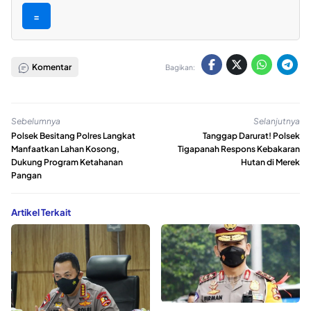
=
Komentar
Bagikan:
Sebelumnya
Selanjutnya
Polsek Besitang Polres Langkat
Tanggap Darurat! Polsek
Manfaatkan Lahan Kosong,
Tigapanah Respons Kebakaran
Dukung Program Ketahanan
Hutan di Merek
Pangan
Artikel Terkait