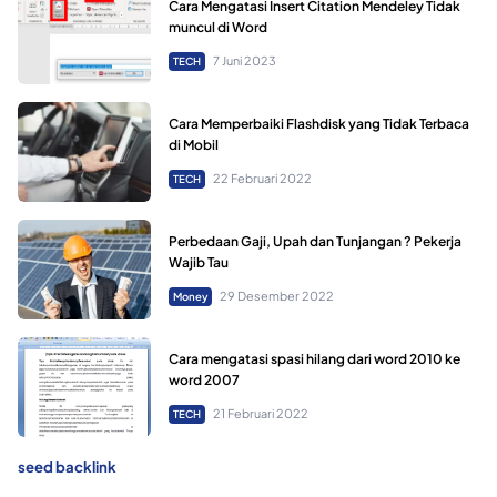
Cara Mengatasi Insert Citation Mendeley Tidak
muncul di Word
7 Juni 2023
TECH
Cara Memperbaiki Flashdisk yang Tidak Terbaca
di Mobil
22 Februari 2022
TECH
Perbedaan Gaji, Upah dan Tunjangan ? Pekerja
Wajib Tau
29 Desember 2022
Money
Cara mengatasi spasi hilang dari word 2010 ke
word 2007
21 Februari 2022
TECH
seed backlink