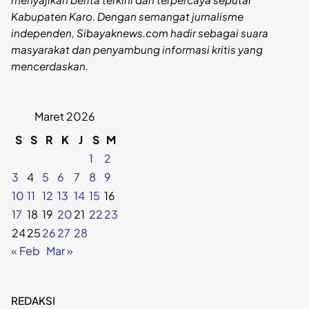
Kabupaten Karo. Dengan semangat jurnalisme
independen, Sibayaknews.com hadir sebagai suara
masyarakat dan penyambung informasi kritis yang
mencerdaskan.
Maret 2026
S
S
R
K
J
S
M
1
2
3
4
5
6
7
8
9
10
11
12
13
14
15
16
17
18
19
20
21
22
23
24
25
26
27
28
« Feb
Mar »
REDAKSI