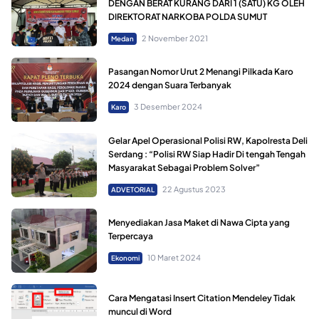
DENGAN BERAT KURANG DARI 1 (SATU) KG OLEH
DIREKTORAT NARKOBA POLDA SUMUT
2 November 2021
Medan
Pasangan Nomor Urut 2 Menangi Pilkada Karo
2024 dengan Suara Terbanyak
3 Desember 2024
Karo
Gelar Apel Operasional Polisi RW, Kapolresta Deli
Serdang : “Polisi RW Siap Hadir Di tengah Tengah
Masyarakat Sebagai Problem Solver”
22 Agustus 2023
ADVETORIAL
Menyediakan Jasa Maket di Nawa Cipta yang
Terpercaya
10 Maret 2024
Ekonomi
Cara Mengatasi Insert Citation Mendeley Tidak
muncul di Word