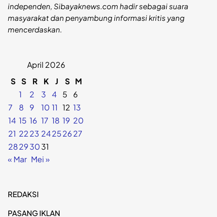
independen, Sibayaknews.com hadir sebagai suara
masyarakat dan penyambung informasi kritis yang
mencerdaskan.
April 2026
S
S
R
K
J
S
M
1
2
3
4
5
6
7
8
9
10
11
12
13
14
15
16
17
18
19
20
21
22
23
24
25
26
27
28
29
30
31
« Mar
Mei »
REDAKSI
PASANG IKLAN