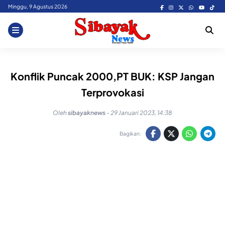
Skip
Minggu, 9 Agustus 2026
to
content
Konflik Puncak 2000,PT BUK: KSP Jangan
Terprovokasi
Oleh
sibayaknews
-
29 Januari 2023, 14:38
Bagikan: