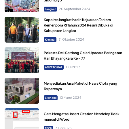
Sidomulyo
20 September 2024
Langkat
Kapolres langkat hadiri Kejuaraan Tarkam
Kemenpora RI Tahun 2024 Resmi Dibuka di
Kabupaten Langkat
31 Oktober 2024
Kriminal
Polresta Deli Serdang Gelar Upacara Peringatan
Hari Bhayangkara Ke – 77
1 Juli 2023
ADVETORIAL
Menyediakan Jasa Maket di Nawa Cipta yang
Terpercaya
10 Maret 2024
Ekonomi
Cara Mengatasi Insert Citation Mendeley Tidak
muncul di Word
7 Juni 2023
TECH