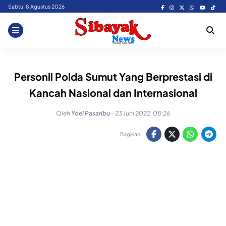
Skip
Sabtu, 8 Agustus 2026
to
content
Personil Polda Sumut Yang Berprestasi di
Kancah Nasional dan Internasional
Oleh
Yoel Pasaribu
-
23 Juni 2022, 08:26
Bagikan: