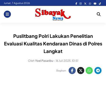
Skip
Jumat, 7 Agustus 2026
to
content
Puslitbang Polri Lakukan Penelitian
Evaluasi Kualitas Kendaraan Dinas di Polres
Langkat
Oleh
Yoel Pasaribu
-
16 Juli 2025, 10:51
Bagikan: