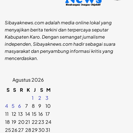
Sibayaknews.com adalah media online lokal yang
menyajikan berita terkini dan terpercaya seputar
Kabupaten Karo. Dengan semangat jurnalisme
independen, Sibayaknews.com hadir sebagai suara
masyarakat dan penyambung informasi kritis yang
mencerdaskan.
Agustus 2026
S
S
R
K
J
S
M
1
2
3
4
5
6
7
8
9
10
11
12
13
14
15
16
17
18
19
20
21
22
23
24
25
26
27
28
29
30
31