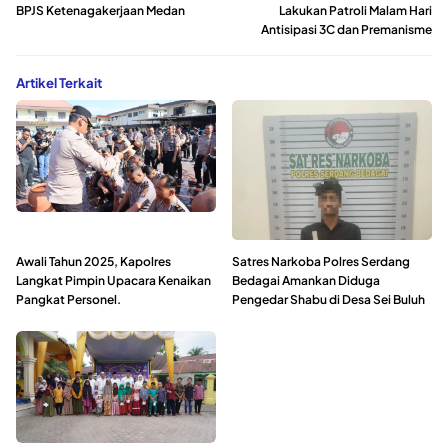
BPJS Ketenagakerjaan Medan
Lakukan Patroli Malam Hari
Antisipasi 3C dan Premanisme
Artikel Terkait
Awali Tahun 2025, Kapolres
Satres Narkoba Polres Serdang
Langkat Pimpin Upacara Kenaikan
Bedagai Amankan Diduga
Pangkat Personel.
Pengedar Shabu di Desa Sei Buluh