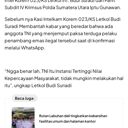
Intel Korem 023/KS Letkol Inf. Budi Suradi dan Panit
Subdit IV Krimsus Polda Sumatera Utara Iptu Gunawan.
Sebelum nya Kasi Intelkam Korem 023/KS Letkol Budi
Suradi Membantah kabar yang beredar bahwa ada
anggota TNI yang menjemput paksa terduga pelaku
penambang emas ilegal tersebut saat di konfirmasi
melalui WhatsApp.
“Ngga benar lah, TNI Itu Instansi Tertinggi Nilai
Kepercayaan Masyarakat, tidak mungkin melakukan hal
itu”, ungkap Letkol Budi Suriadi
Baca Juga:
Rutan Labuhan deli tingkatkan kebersihan
fasilitas umum dan halaman kantor