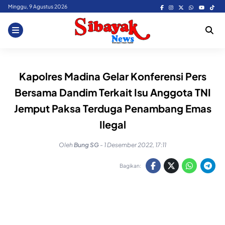
Skip
Minggu, 9 Agustus 2026
to
content
Kapolres Madina Gelar Konferensi Pers
Bersama Dandim Terkait Isu Anggota TNI
Jemput Paksa Terduga Penambang Emas
Ilegal
Oleh
Bung SG
-
1 Desember 2022, 17:11
Bagikan: