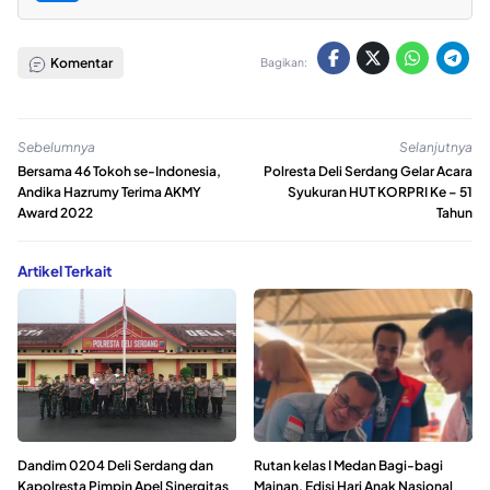
Komentar
Bagikan:
Sebelumnya
Selanjutnya
Bersama 46 Tokoh se-Indonesia,
Polresta Deli Serdang Gelar Acara
Andika Hazrumy Terima AKMY
Syukuran HUT KORPRI Ke – 51
Award 2022
Tahun
Artikel Terkait
Dandim 0204 Deli Serdang dan
Rutan kelas I Medan Bagi-bagi
Kapolresta Pimpin Apel Sinergitas
Mainan, Edisi Hari Anak Nasional