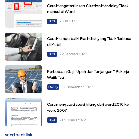
Cara Mengatasi Insert Citation Mendeley Tidak
muncul di Word
7 Juni 2023
TECH
Cara Memperbaiki Flashdisk yang Tidak Terbaca
di Mobil
22 Februari 2022
TECH
Perbedaan Gaji, Upah dan Tunjangan ? Pekerja
Wajib Tau
29 Desember 2022
Money
Cara mengatasi spasi hilang dari word 2010 ke
word 2007
21 Februari 2022
TECH
seed backlink