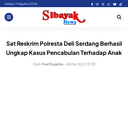
Skip
Selasa, 11 Agustus 2026
to
content
Sat Reskrim Polresta Deli Serdang Berhasil
Ungkap Kasus Pencabulan Terhadap Anak
Oleh
Yoel Pasaribu
-
26 Mei 2023, 13:39