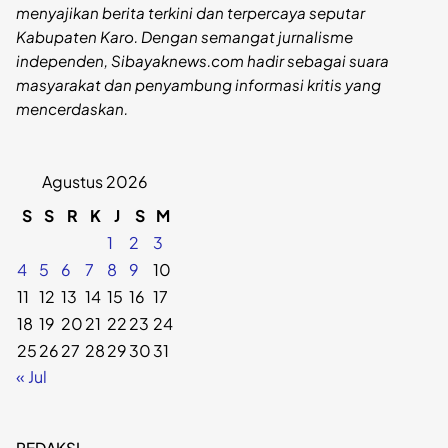
menyajikan berita terkini dan terpercaya seputar
Kabupaten Karo. Dengan semangat jurnalisme
independen, Sibayaknews.com hadir sebagai suara
masyarakat dan penyambung informasi kritis yang
mencerdaskan.
Agustus 2026
S
S
R
K
J
S
M
1
2
3
4
5
6
7
8
9
10
11
12
13
14
15
16
17
18
19
20
21
22
23
24
25
26
27
28
29
30
31
« Jul
REDAKSI