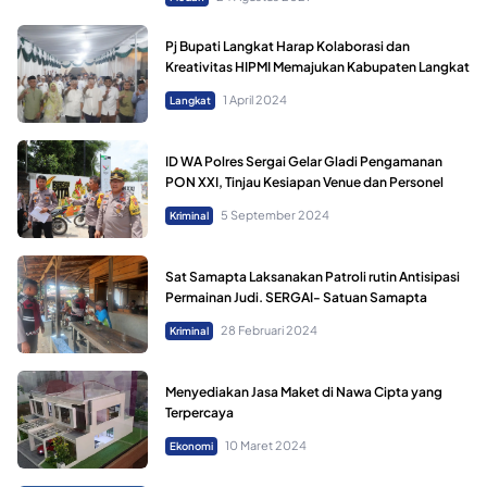
Pj Bupati Langkat Harap Kolaborasi dan
Kreativitas HIPMI Memajukan Kabupaten Langkat
1 April 2024
Langkat
ID WA Polres Sergai Gelar Gladi Pengamanan
PON XXI, Tinjau Kesiapan Venue dan Personel
5 September 2024
Kriminal
Sat Samapta Laksanakan Patroli rutin Antisipasi
Permainan Judi. SERGAI- Satuan Samapta
28 Februari 2024
Kriminal
Menyediakan Jasa Maket di Nawa Cipta yang
Terpercaya
10 Maret 2024
Ekonomi