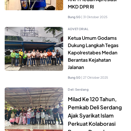
MKD DPR RI
Bung SG
|
31 Oktober 2025
ADVETORIAL
Ketua Umum Godams
Dukung Langkah Tegas
Kapolrestabes Medan
Berantas Kejahatan
Jalanan
Bung SG
|
27 Oktober 2025
Deli Serdang
Milad Ke 120 Tahun,
Pemkab Deli Serdang
Ajak Syarikat Islam
Perkuat Kolaborasi