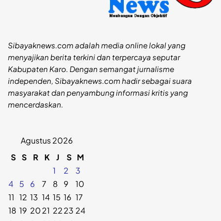
Sibayaknews.com adalah media online lokal yang
menyajikan berita terkini dan terpercaya seputar
Kabupaten Karo. Dengan semangat jurnalisme
independen, Sibayaknews.com hadir sebagai suara
masyarakat dan penyambung informasi kritis yang
mencerdaskan.
Agustus 2026
S
S
R
K
J
S
M
1
2
3
4
5
6
7
8
9
10
11
12
13
14
15
16
17
18
19
20
21
22
23
24