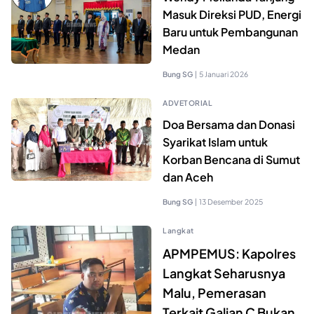
Masuk Direksi PUD, Energi
Baru untuk Pembangunan
Medan
Bung SG
|
5 Januari 2026
ADVETORIAL
Doa Bersama dan Donasi
Syarikat Islam untuk
Korban Bencana di Sumut
dan Aceh
Bung SG
|
13 Desember 2025
Langkat
APMPEMUS: Kapolres
Langkat Seharusnya
Malu, Pemerasan
Terkait Galian C Bukan