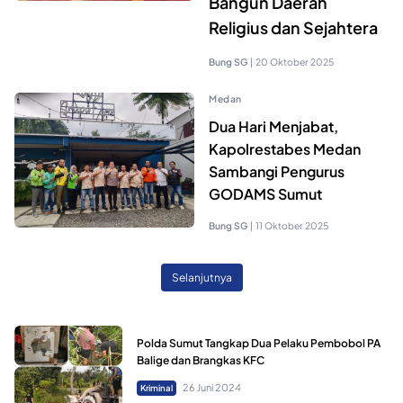
Bangun Daerah
Religius dan Sejahtera
Bung SG
|
20 Oktober 2025
Medan
Dua Hari Menjabat,
Kapolrestabes Medan
Sambangi Pengurus
GODAMS Sumut
Bung SG
|
11 Oktober 2025
Selanjutnya
Polda Sumut Tangkap Dua Pelaku Pembobol PA
Balige dan Brangkas KFC
26 Juni 2024
Kriminal