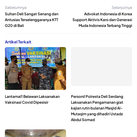
Sebelumnya
Selanjutnya
Sultan Deli Sangat Senang dan
Advokat Indonesia di Korea
Antusias Terselenggaranya KTT
Support Aktivis Karo dan Generasi
G20 di Bali
Muda Indonesia Terbang Tinggi
Artikel Terkait
Lantamal1 Belawan Laksanakan
Personil Polresta Deli Serdang
Vaksinasi Covid Dipesisir
Laksanakan Pengamanan giat
kajian rutin bulanan Masjid Al-
Mutaqim yang dihadiri Ustadz
Abdul Somad