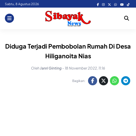
Skip
Sabtu, 8 Agustus 2026
to
content
Diduga Terjadi Pembobolan Rumah Di Desa
Hiliganoita Nias
Oleh
Janri Ginting
-
18 November 2022, 11:16
Bagikan: