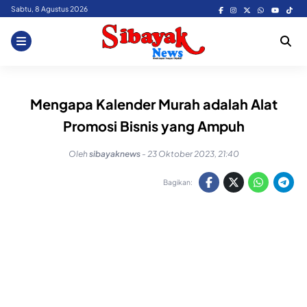
Skip
Sabtu, 8 Agustus 2026
to
content
Mengapa Kalender Murah adalah Alat
Promosi Bisnis yang Ampuh
Oleh
sibayaknews
-
23 Oktober 2023, 21:40
Bagikan: