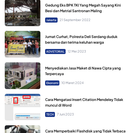
Gedung Eks BPK TKI Yang Megah Sayang Kini
Besi dan Matrial Santronan Maling
21 September 2022
Jakarta
Jumat Curhat, Polresta Deli Serdang duduk
bersama dan terima keluhan warga
12 Mei 2023
ADVETORIAL
Menyediakan Jasa Maket di Nawa Cipta yang
Terpercaya
10 Maret 2024
Ekonomi
Cara Mengatasi Insert Citation Mendeley Tidak
muncul di Word
7 Juni 2023
TECH
Cara Memperbaiki Flashdisk yang Tidak Terbaca