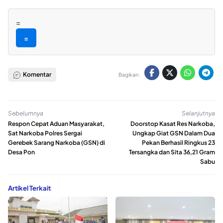
=
=
Komentar
Bagikan:
Sebelumnya
Selanjutnya
Respon Cepat Aduan Masyarakat,
Doorstop Kasat Res Narkoba,
Sat Narkoba Polres Sergai
Ungkap Giat GSN Dalam Dua
Gerebek Sarang Narkoba (GSN) di
Pekan Berhasil Ringkus 23
Desa Pon
Tersangka dan Sita 36,21 Gram
Sabu
Artikel Terkait