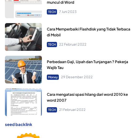
muncul di Word
7 Juni 2023
TECH
Cara Memperbaiki Flashdisk yang Tidak Terbaca
di Mobil
22 Februari 2022
TECH
Perbedaan Gaji, Upah dan Tunjangan ? Pekerja
Wajib Tau
29 Desember 2022
Money
Cara mengatasi spasi hilang dari word 2010 ke
word 2007
21 Februari 2022
TECH
seed backlink