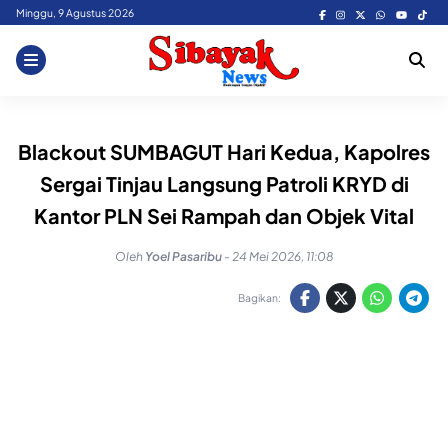
Skip
Minggu, 9 Agustus 2026
to
content
Blackout SUMBAGUT Hari Kedua, Kapolres
Sergai Tinjau Langsung Patroli KRYD di
Kantor PLN Sei Rampah dan Objek Vital
Oleh
Yoel Pasaribu
-
24 Mei 2026, 11:08
Bagikan: