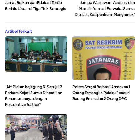
Jumat Berkah dan Edukasi Tertib
Jumpa Wartawan, Audensi dan
Berlalu Lintas di Tiga Titik Strategis
Minta Informasi Forwaka Sumut
Ditolak, Kasipenkum ‘Mengamuk’
Artikel Terkait
JAM Pidum Kejagung RI Setujui 3
Polres Sergai Berhasil Amankan 1
Perkara Kejati Sumut Dihentikan
Orang Tersangka Pelaku Pencuri
Penuntutannya dengan
Barang Emas dan 2 Orang DPO
Restorative Justice*