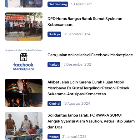
30 April 2022
Deli Serdang
DPD Horas Bangsa Batak Sumut Syukuran
Kebersamaan.
12 Februari 2024
Budaya
Cara jualan online laris di Facebook Marketplace
18 Desember 2021
Market
Akibat Jalan Licin Karena Curah Hujan Mobil
Membawa Es Kristal Tergelincir Personil Polsek
Sukaramai Antisipasi Kemacetan.
13 Agustus 2024
Kriminal
Solidaritas Tanpa Jarak, FORWAkA SUMUT
Jenguk Syamsir Alam Nasution, Ketua Titip Salam
dan Doa
21 Januari 2026
Medan