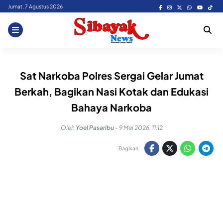
Skip
Jumat, 7 Agustus 2026
to
content
Sat Narkoba Polres Sergai Gelar Jumat
Berkah, Bagikan Nasi Kotak dan Edukasi
Bahaya Narkoba
Oleh
Yoel Pasaribu
-
9 Mei 2026, 11:12
Bagikan: