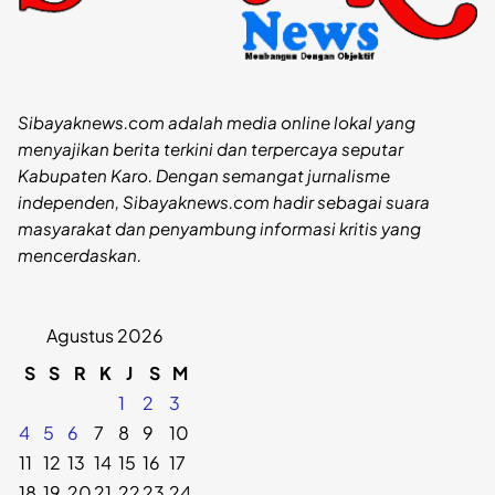
Sibayaknews.com adalah media online lokal yang
menyajikan berita terkini dan terpercaya seputar
Kabupaten Karo. Dengan semangat jurnalisme
independen, Sibayaknews.com hadir sebagai suara
masyarakat dan penyambung informasi kritis yang
mencerdaskan.
Agustus 2026
S
S
R
K
J
S
M
1
2
3
4
5
6
7
8
9
10
11
12
13
14
15
16
17
18
19
20
21
22
23
24