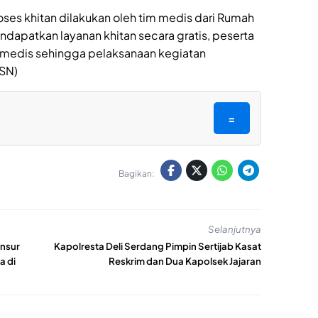
ses khitan dilakukan oleh tim medis dari Rumah
dapatkan layanan khitan secara gratis, peserta
edis sehingga pelaksanaan kegiatan
/SN)
=
Bagikan:
Selanjutnya
Unsur
Kapolresta Deli Serdang Pimpin Sertijab Kasat
a di
Reskrim dan Dua Kapolsek Jajaran