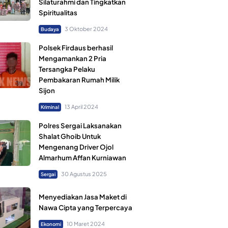
Silaturahmi dan Tingkatkan
Spiritualitas
3 Oktober 2024
Budaya
Polsek Firdaus berhasil
Mengamankan 2 Pria
Tersangka Pelaku
Pembakaran Rumah Milik
Sijon
13 April 2024
Kriminal
Polres Sergai Laksanakan
Shalat Ghoib Untuk
Mengenang Driver Ojol
Almarhum Affan Kurniawan
30 Agustus 2025
Sergai
Menyediakan Jasa Maket di
Nawa Cipta yang Terpercaya
10 Maret 2024
Ekonomi