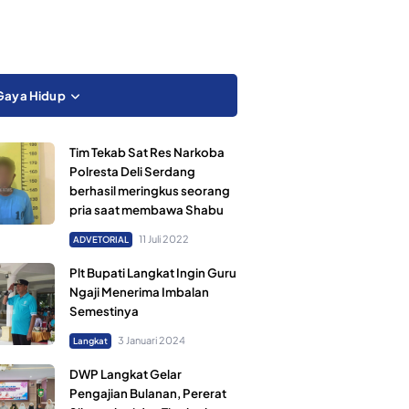
Gaya Hidup
Tim Tekab Sat Res Narkoba
Polresta Deli Serdang
berhasil meringkus seorang
pria saat membawa Shabu
11 Juli 2022
ADVETORIAL
Plt Bupati Langkat Ingin Guru
Ngaji Menerima Imbalan
Semestinya
3 Januari 2024
Langkat
DWP Langkat Gelar
Pengajian Bulanan, Pererat