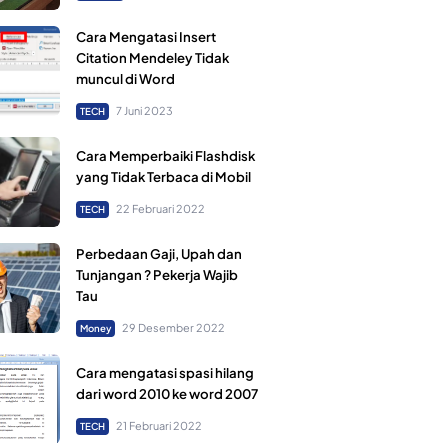
Cara Mengatasi Insert
Citation Mendeley Tidak
muncul di Word
7 Juni 2023
TECH
Cara Memperbaiki Flashdisk
yang Tidak Terbaca di Mobil
22 Februari 2022
TECH
Perbedaan Gaji, Upah dan
Tunjangan ? Pekerja Wajib
Tau
29 Desember 2022
Money
Cara mengatasi spasi hilang
dari word 2010 ke word 2007
21 Februari 2022
TECH