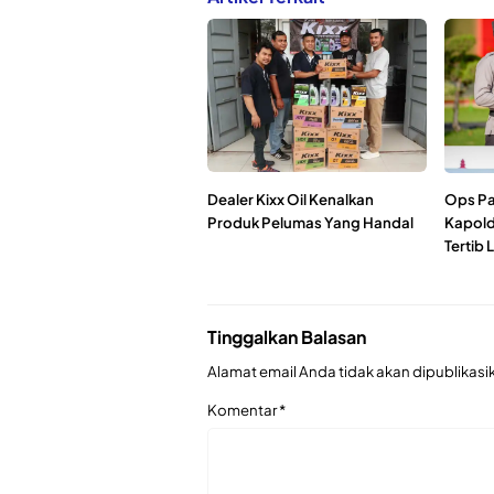
Dealer Kixx Oil Kenalkan
Ops Pa
Produk Pelumas Yang Handal
Kapold
Tertib 
Tinggalkan Balasan
Alamat email Anda tidak akan dipublikasi
Komentar
*