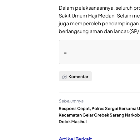
Dalam pelaksanaannya, seluruh pro
Sakit Umum Haji Medan. Selain men
juga memperoleh pendampingan m
berlangsung aman dan lancar.(SP
=
Komentar
Sebelumnya
Respons Cepat, Polres Sergai Bersama 
Kecamatan Gelar Grebek Sarang Narkob
Dolok Masihul
Artikel Terkait