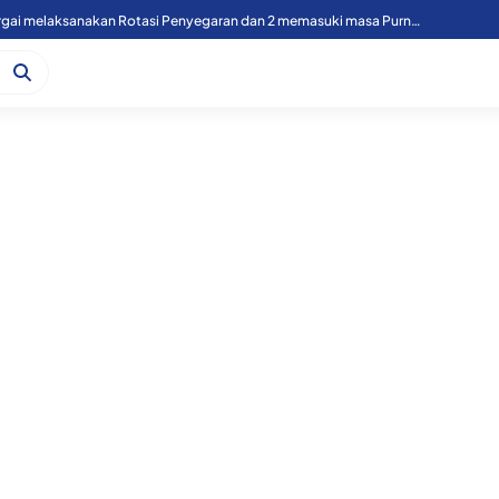
49 Personil Polres Sergai melaksanakan Rotasi Penyegaran dan 2 memasuki masa Purnawirawan