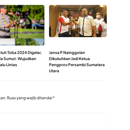
tuh Toba 2024 Digelar,
Jansa P Nainggolan
a Sumut: Wujudkan
Dikukuhkan Jadi Ketua
Lalu Lintas
Pengprov Persambi Sumatera
Utara
kan.
Ruas yang wajib ditandai
*