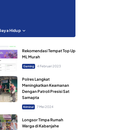
Gaya Hidup
Rekomendasi Tempat Top Up
ML Murah
4 Februari 2023
Gaming
Polres Langkat
Meningkatkan Keamanan
Dengan Patroli Presisi Sat
Samapta
7 Mei 2024
Kriminal
Longsor Timpa Rumah
Warga di Kabanjahe