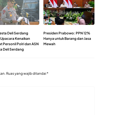
esta Deli Serdang
Presiden Prabowo: PPN 12%
 Upacara Kenaikan
Hanya untuk Barang dan Jasa
t Personil Polri dan ASN
Mewah
ta Deli Serdang
kan.
Ruas yang wajib ditandai
*