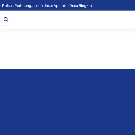
Kapoolres Sergai Bersama Forkopimda Sergai Tinjau Fasilitas Sekolah Rakyat, di Kecamatan Firdaus.