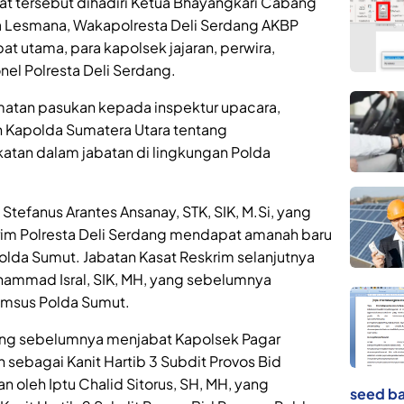
t tersebut dihadiri Ketua Bhayangkari Cabang
ia Lesmana, Wakapolresta Deli Serdang AKBP
jabat utama, para kapolsek jajaran, perwira,
nel Polresta Deli Serdang.
atan pasukan kepada inspektur upacara,
 Kapolda Sumatera Utara tentang
tan dalam jabatan di lingkungan Polda
Stefanus Arantes Ansanay, STK, SIK, M.Si, yang
im Polresta Deli Serdang mendapat amanah baru
Polda Sumut. Jabatan Kasat Reskrim selanjutnya
mmad Isral, SIK, MH, yang sebelumnya
rimsus Polda Sumut.
 yang sebelumnya menjabat Kapolsek Pagar
sebagai Kanit Hartib 3 Subdit Provos Bid
 oleh Iptu Chalid Sitorus, SH, MH, yang
seed ba