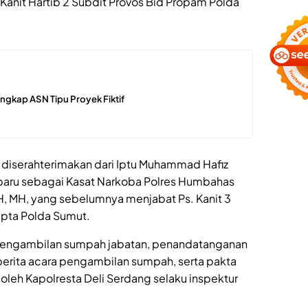
Kanit Hartib 2 Subdit Provos Bid Propam Polda
ngkap ASN Tipu Proyek Fiktif
 diserahterimakan dari Iptu Muhammad Hafiz
baru sebagai Kasat Narkoba Polres Humbahas
SH, MH, yang sebelumnya menjabat Ps. Kanit 3
pta Polda Sumut.
n pengambilan sumpah jabatan, penandatanganan
 berita acara pengambilan sumpah, serta pakta
 oleh Kapolresta Deli Serdang selaku inspektur