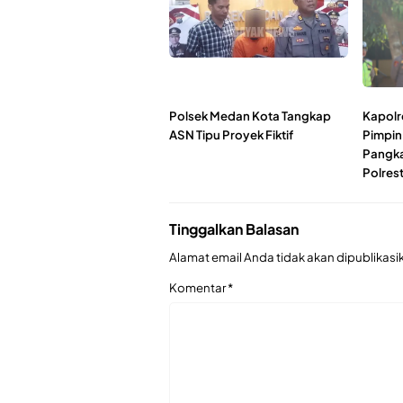
Polsek Medan Kota Tangkap
Kapolr
ASN Tipu Proyek Fiktif
Pimpin
Pangka
Polres
Tinggalkan Balasan
Alamat email Anda tidak akan dipublikasi
Komentar
*