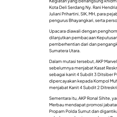
Kegiatan yang berlangsung khidma
Kota Deli Serdang Ny. Rani Hendr
Juliani Prihartini, SIK, MH, para pe
pengurus Bhayangkari, serta perso
Upacara diawali dengan penghorm
dilanjutkan pembacaan Keputusan
pemberhentian dari dan pengangka
Sumatera Utara.
Dalam mutasi tersebut, AKP Marvel 
sebelumnya menjabat Kasat Reskr
sebagai kanit 4 Subdit 3 Ditsiber 
dipercayakan kepada Kompol Muha
menjabat Kanit 4 Subdit 2 Ditresk
Sementara itu, AKP Ronal Sihite,
Merbau mendapat promosi jabatan 
Propam Polda Sumut dan digantikan