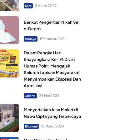
8 Maret 2022
Karo
Berikut Pengertian Nikah Siri
di Depok
19 Februari 2022
Budaya
Dalam Rangka Hari
Bhayangkara Ke- 76 Divisi
Humas Polri : Mengajak
Seluruh Lapisan Masyarakat
Menyampaikan Ekspresi Dan
Apresiasi
25 Mei 2022
Jakarta
Menyediakan Jasa Maket di
Nawa Cipta yang Terpercaya
10 Maret 2024
Ekonomi