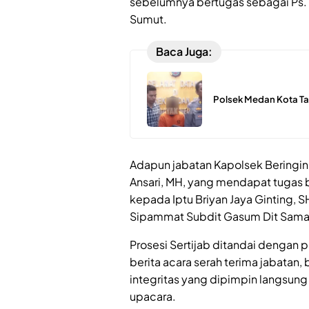
sebelumnya bertugas sebagai Ps. 
Sumut.
Baca Juga:
Polsek Medan Kota Ta
Adapun jabatan Kapolsek Beringin
Ansari, MH, yang mendapat tugas 
kepada Iptu Briyan Jaya Ginting, 
Sipammat Subdit Gasum Dit Sama
Prosesi Sertijab ditandai denga
berita acara serah terima jabatan,
integritas yang dipimpin langsung
upacara.