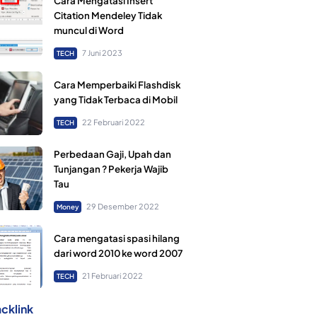
Cara Mengatasi Insert
Citation Mendeley Tidak
muncul di Word
7 Juni 2023
TECH
Cara Memperbaiki Flashdisk
yang Tidak Terbaca di Mobil
22 Februari 2022
TECH
Perbedaan Gaji, Upah dan
Tunjangan ? Pekerja Wajib
Tau
29 Desember 2022
Money
Cara mengatasi spasi hilang
dari word 2010 ke word 2007
21 Februari 2022
TECH
cklink