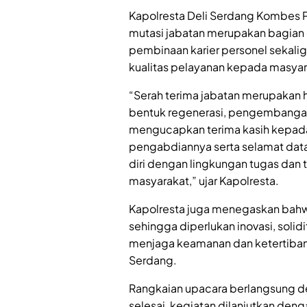
Kapolresta Deli Serdang Kombes P
mutasi jabatan merupakan bagian d
pembinaan karier personel sekali
kualitas pelayanan kepada masyar
“Serah terima jabatan merupakan h
bentuk regenerasi, pengembangan 
mengucapkan terima kasih kepada
pengabdiannya serta selamat dat
diri dengan lingkungan tugas dan
masyarakat,” ujar Kapolresta.
Kapolresta juga menegaskan bah
sehingga diperlukan inovasi, solidi
menjaga keamanan dan ketertiban 
Serdang.
Rangkaian upacara berlangsung den
selesai, kegiatan dilanjutkan de