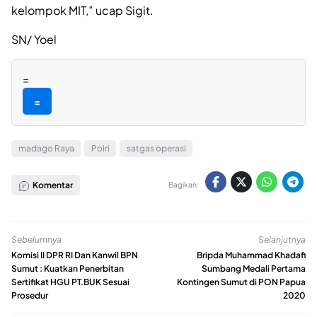
kelompok MIT,” ucap Sigit.
SN/ Yoel
=
=
madago Raya
Polri
satgas operasi
Komentar
Bagikan:
Sebelumnya
Selanjutnya
Komisi II DPR RI Dan Kanwil BPN
Bripda Muhammad Khadafi
Sumut : Kuatkan Penerbitan
Sumbang Medali Pertama
Sertifikat HGU PT.BUK Sesuai
Kontingen Sumut di PON Papua
Prosedur
2020