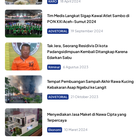
18 April 2024
KARO
Tim Medis Langkat Sigap Kawal Atlet Sambo di
PON XXI Aceh-Sumut 2024
19 September 2024
ADVETORIAL
Tak Jera, Seorang Residivis Di kota
Padangsidimpuan Kembali Ditangkap Karena
Edarkan Sabu
6 Agustus 2023
Kriminal
Tempat Pembuangan Sampah Akhir Rawa Kucing
Kebakaran Asap Ngebul ke Langit
21 Oktober 2023
ADVETORIAL
Menyediakan Jasa Maket di Nawa Cipta yang
Terpercaya
10 Maret 2024
Ekonomi