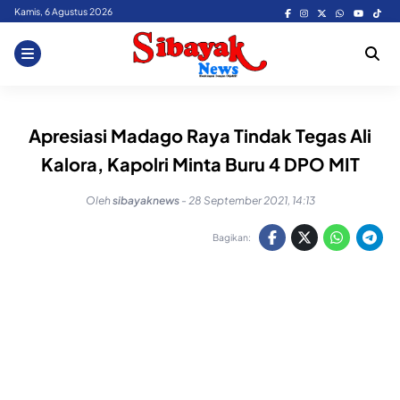
Skip
Kamis, 6 Agustus 2026
to
content
Apresiasi Madago Raya Tindak Tegas Ali
Kalora, Kapolri Minta Buru 4 DPO MIT
Oleh
sibayaknews
-
28 September 2021, 14:13
Bagikan: