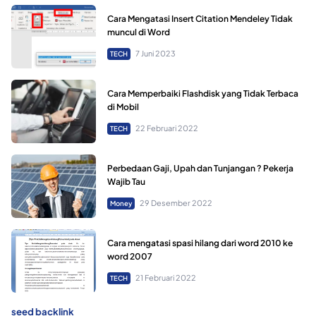
Cara Mengatasi Insert Citation Mendeley Tidak
muncul di Word
7 Juni 2023
TECH
Cara Memperbaiki Flashdisk yang Tidak Terbaca
di Mobil
22 Februari 2022
TECH
Perbedaan Gaji, Upah dan Tunjangan ? Pekerja
Wajib Tau
29 Desember 2022
Money
Cara mengatasi spasi hilang dari word 2010 ke
word 2007
21 Februari 2022
TECH
seed backlink