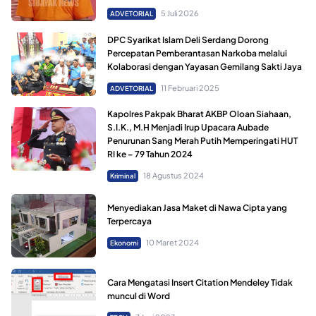
5 Juli 2026
ADVETORIAL
DPC Syarikat Islam Deli Serdang Dorong
Percepatan Pemberantasan Narkoba melalui
Kolaborasi dengan Yayasan Gemilang Sakti Jaya
11 Februari 2025
ADVETORIAL
Kapolres Pakpak Bharat AKBP Oloan Siahaan,
S.I.K., M.H Menjadi Irup Upacara Aubade
Penurunan Sang Merah Putih Memperingati HUT
RI ke – 79 Tahun 2024
18 Agustus 2024
Kriminal
Menyediakan Jasa Maket di Nawa Cipta yang
Terpercaya
10 Maret 2024
Ekonomi
Cara Mengatasi Insert Citation Mendeley Tidak
muncul di Word