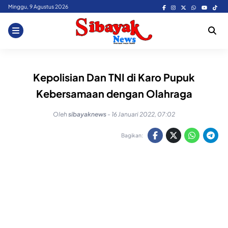
Skip
Minggu, 9 Agustus 2026
to
content
Kepolisian Dan TNI di Karo Pupuk
Kebersamaan dengan Olahraga
Oleh
sibayaknews
-
16 Januari 2022, 07:02
Bagikan: