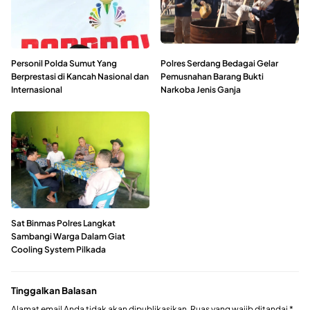
Personil Polda Sumut Yang
Polres Serdang Bedagai Gelar
Berprestasi di Kancah Nasional dan
Pemusnahan Barang Bukti
Internasional
Narkoba Jenis Ganja
Sat Binmas Polres Langkat
Sambangi Warga Dalam Giat
Cooling System Pilkada
Tinggalkan Balasan
Alamat email Anda tidak akan dipublikasikan.
Ruas yang wajib ditandai
*