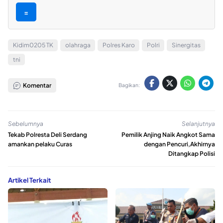
=
Kidim0205 TK
olahraga
Polres Karo
Polri
Sinergitas
tni
Komentar
Bagikan:
Sebelumnya
Selanjutnya
Tekab Polresta Deli Serdang
Pemilik Anjing Naik Angkot Sama
amankan pelaku Curas
dengan Pencuri,Akhirnya
Ditangkap Polisi
Artikel Terkait