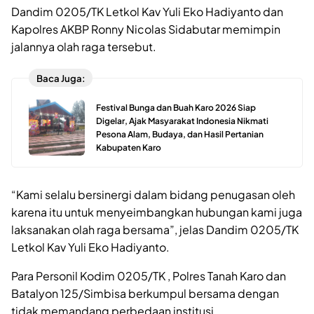
Dandim 0205/TK Letkol Kav Yuli Eko Hadiyanto dan
Kapolres AKBP Ronny Nicolas Sidabutar memimpin
jalannya olah raga tersebut.
Baca Juga:
Festival Bunga dan Buah Karo 2026 Siap
Digelar, Ajak Masyarakat Indonesia Nikmati
Pesona Alam, Budaya, dan Hasil Pertanian
Kabupaten Karo
“Kami selalu bersinergi dalam bidang penugasan oleh
karena itu untuk menyeimbangkan hubungan kami juga
laksanakan olah raga bersama”, jelas Dandim 0205/TK
Letkol Kav Yuli Eko Hadiyanto.
Para Personil Kodim 0205/TK , Polres Tanah Karo dan
Batalyon 125/Simbisa berkumpul bersama dengan
tidak memandang perbedaan institusi.