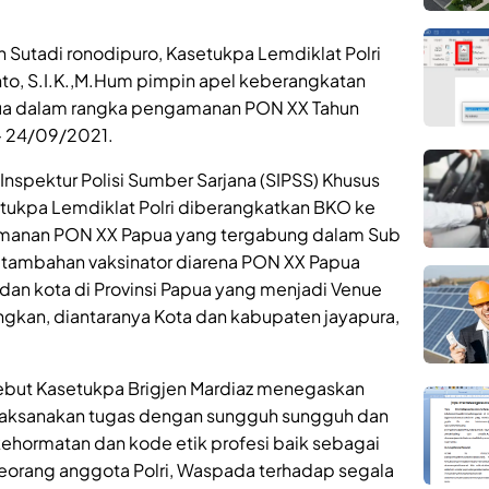
 Sutadi ronodipuro, Kasetukpa Lemdiklat Polri
nto, S.I.K.,M.Hum pimpin apel keberangkatan
ua dalam rangka pengamanan PON XX Tahun
 – 24/09/2021.
nspektur Polisi Sumber Sarjana (SIPSS) Khusus
etukpa Lemdiklat Polri diberangkatkan BKO ke
manan PON XX Papua yang tergabung dalam Sub
 tambahan vaksinator diarena PON XX Papua
dan kota di Provinsi Papua yang menjadi Venue
ngkan, diantaranya Kota dan kabupaten jayapura,
but Kasetukpa Brigjen Mardiaz menegaskan
 laksanakan tugas dengan sungguh sungguh dan
kehormatan dan kode etik profesi baik sebagai
eorang anggota Polri, Waspada terhadap segala