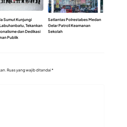
a Sumut Kunjungi
Satlantas Polrestabes Medan
 Labuhanbatu, Tekankan
Gelar Patroli Keamanan
ionalisme dan Dedikasi
Sekolah
nan Publik
kan.
Ruas yang wajib ditandai
*