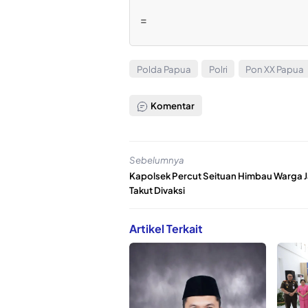
=
Polda Papua
Polri
Pon XX Papua
Komentar
Sebelumnya
Kapolsek Percut Seituan Himbau Warga 
Takut Divaksi
Artikel Terkait