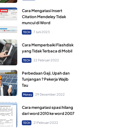
Cara Mengatasi Insert
Citation Mendeley Tidak
muncul di Word
7 Juni 2023
TECH
Cara Memperbaiki Flashdisk
yang Tidak Terbaca di Mobil
22 Februari 2022
TECH
Perbedaan Gaji, Upah dan
Tunjangan ? Pekerja Wajib
Tau
29 Desember 2022
Money
Cara mengatasi spasi hilang
dari word 2010 ke word 2007
21 Februari 2022
TECH