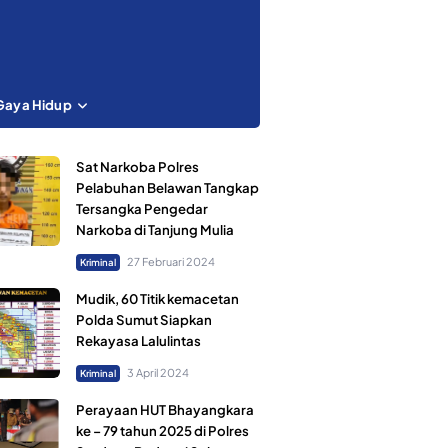
Gaya Hidup
Sat Narkoba Polres
Pelabuhan Belawan Tangkap
Tersangka Pengedar
Narkoba di Tanjung Mulia
27 Februari 2024
Kriminal
Mudik, 60 Titik kemacetan
Polda Sumut Siapkan
Rekayasa Lalulintas
3 April 2024
Kriminal
Perayaan HUT Bhayangkara
ke – 79 tahun 2025 di Polres