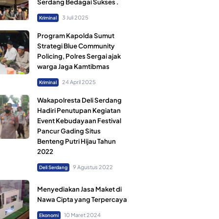
Serdang Bedagai Sukses .
3 Juli 2025
Kriminal
Program Kapolda Sumut
Strategi Blue Community
Policing, Polres Sergai ajak
warga Jaga Kamtibmas
24 April 2025
Kriminal
Wakapolresta Deli Serdang
Hadiri Penutupan Kegiatan
Event Kebudayaan Festival
Pancur Gading Situs
Benteng Putri Hijau Tahun
2022
9 Agustus 2022
Deli Serdang
Menyediakan Jasa Maket di
Nawa Cipta yang Terpercaya
10 Maret 2024
Ekonomi