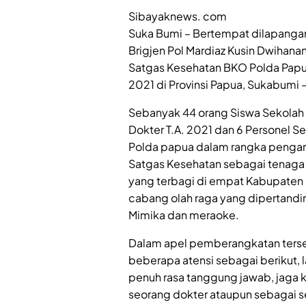
Sibayaknews. com
Suka Bumi – Bertempat dilapangan
Brigjen Pol Mardiaz Kusin Dwihana
Satgas Kesehatan BKO Polda Pap
2021 di Provinsi Papua, Sukabumi
Sebanyak 44 orang Siswa Sekolah I
Dokter T.A. 2021 dan 6 Personel S
Polda papua dalam rangka penga
Satgas Kesehatan sebagai tenaga
yang terbagi di empat Kabupaten 
cabang olah raga yang dipertandi
Mimika dan meraoke.
Dalam apel pemberangkatan terse
beberapa atensi sebagai berikut,
penuh rasa tanggung jawab, jaga 
seorang dokter ataupun sebagai s