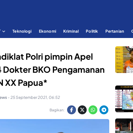
T
Teknologi
Ekonomi
Kriminal
Politik
Pertanian
iklat Polri pimpin Apel
4 Dokter BKO Pengamanan
 XX Papua*
news
-
25 September 2021, 06:52
Bagikan: