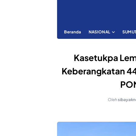
Beranda
NASIONAL
SUMU
Kasetukpa Lemd
Keberangkatan 4
PON
Oleh
sibayak