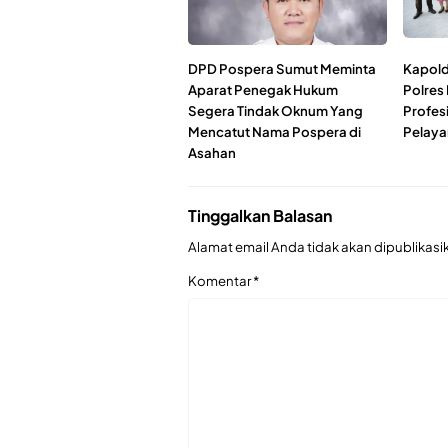
DPD Pospera Sumut Meminta
Kapold
Aparat Penegak Hukum
Polres
Segera Tindak Oknum Yang
Profes
Mencatut Nama Pospera di
Pelaya
Asahan
Tinggalkan Balasan
Alamat email Anda tidak akan dipublikasi
Komentar
*