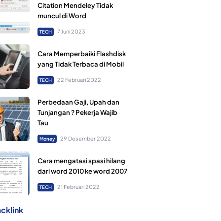
Citation Mendeley Tidak
muncul di Word
7 Juni 2023
TECH
Cara Memperbaiki Flashdisk
yang Tidak Terbaca di Mobil
22 Februari 2022
TECH
Perbedaan Gaji, Upah dan
Tunjangan ? Pekerja Wajib
Tau
29 Desember 2022
Money
Cara mengatasi spasi hilang
dari word 2010 ke word 2007
21 Februari 2022
TECH
cklink