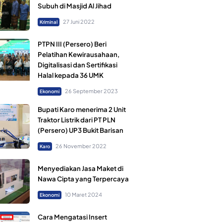
Subuh di Masjid Al Jihad
27 Juni 2022
Kriminal
PTPN III (Persero) Beri
Pelatihan Kewirausahaan,
Digitalisasi dan Sertifikasi
Halal kepada 36 UMK
26 September 2023
Ekonomi
Bupati Karo menerima 2 Unit
Traktor Listrik dari PT PLN
(Persero) UP3 Bukit Barisan
26 November 2022
Karo
Menyediakan Jasa Maket di
Nawa Cipta yang Terpercaya
10 Maret 2024
Ekonomi
Cara Mengatasi Insert