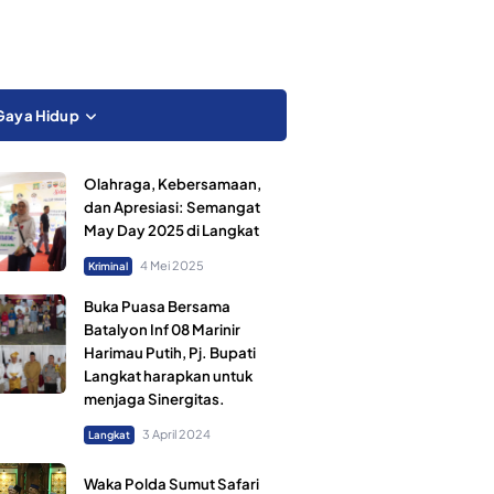
Gaya Hidup
Olahraga, Kebersamaan,
dan Apresiasi: Semangat
May Day 2025 di Langkat
4 Mei 2025
Kriminal
Buka Puasa Bersama
Batalyon Inf 08 Marinir
Harimau Putih, Pj. Bupati
Langkat harapkan untuk
menjaga Sinergitas.
3 April 2024
Langkat
Waka Polda Sumut Safari