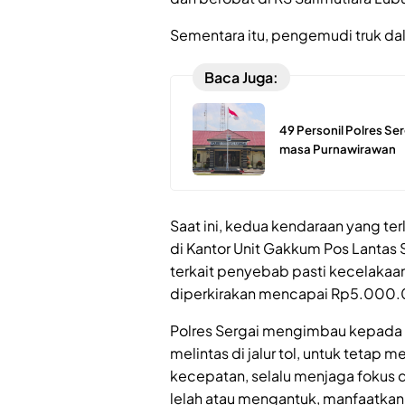
Sementara itu, pengemudi truk dal
Baca Juga:
49 Personil Polres S
masa Purnawirawan
Saat ini, kedua kendaraan yang te
di Kantor Unit Gakkum Pos Lantas S
terkait penyebab pasti kecelakaan.
diperkirakan mencapai Rp5.000
Polres Sergai mengimbau kepada 
melintas di jalur tol, untuk tet
kecepatan, selalu menjaga fokus d
lelah atau mengantuk, manfaatkan 