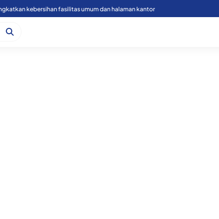
Rutan Labuhan deli gelar cek kesehatan gratis dan donor darah