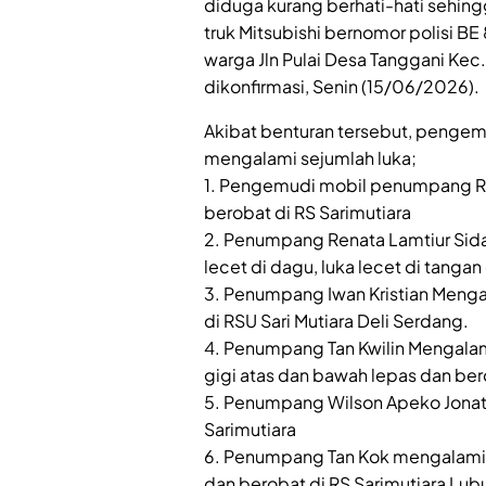
diduga kurang berhati-hati sehin
truk Mitsubishi bernomor polisi B
warga Jln Pulai Desa Tanggani Kec. 
dikonfirmasi, Senin (15/06/2026).
Akibat benturan tersebut, penge
mengalami sejumlah luka;
1. Pengemudi mobil penumpang Ri
berobat di RS Sarimutiara
2. Penumpang Renata Lamtiur Sida
lecet di dagu, luka lecet di tangan
3. Penumpang Iwan Kristian Menga
di RSU Sari Mutiara Deli Serdang.
4. Penumpang Tan Kwilin Mengalam
gigi atas dan bawah lepas dan be
5. Penumpang Wilson Apeko Jonat
Sarimutiara
6. Penumpang Tan Kok mengalami
dan berobat di RS Sarimutiara Lu