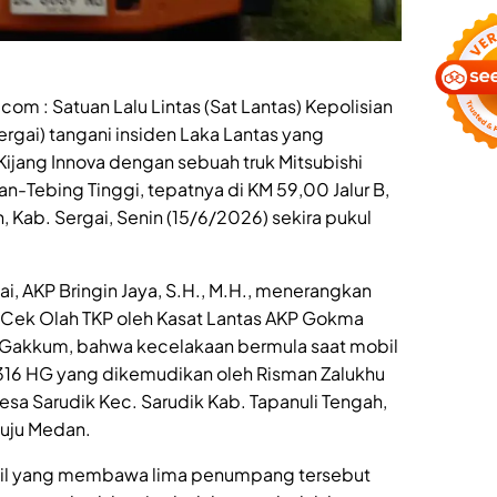
 : Satuan Lalu Lintas (Sat Lantas) Kepolisian
ergai) tangani insiden Laka Lantas yang
Kijang Innova dengan sebuah truk Mitsubishi
dan-Tebing Tinggi, tepatnya di KM 59,00 Jalur B,
 Kab. Sergai, Senin (15/6/2026) sekira pukul
, AKP Bringin Jaya, S.H., M.H., menerangkan
n Cek Olah TKP oleh Kasat Lantas AKP Gokma
it Gakkum, bahwa kecelakaan bermula saat mobil
 1316 HG yang dikemudikan oleh Risman Zalukhu
 Desa Sarudik Kec. Sarudik Kab. Tapanuli Tengah,
nuju Medan.
mobil yang membawa lima penumpang tersebut