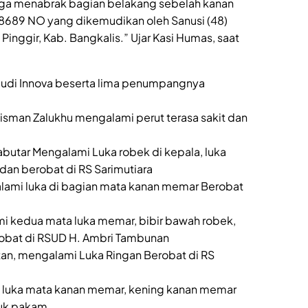
gga menabrak bagian belakang sebelah kanan
E 8689 NO yang dikemudikan oleh Sanusi (48)
Pinggir, Kab. Bangkalis.” Ujar Kasi Humas, saat
mudi Innova beserta lima penumpangnya
sman Zalukhu mengalami perut terasa sakit dan
butar Mengalami Luka robek di kepala, luka
 dan berobat di RS Sarimutiara
lami luka di bagian mata kanan memar Berobat
i kedua mata luka memar, bibir bawah robek,
robat di RSUD H. Ambri Tambunan
an, mengalami Luka Ringan Berobat di RS
 luka mata kanan memar, kening kanan memar
buk pakam