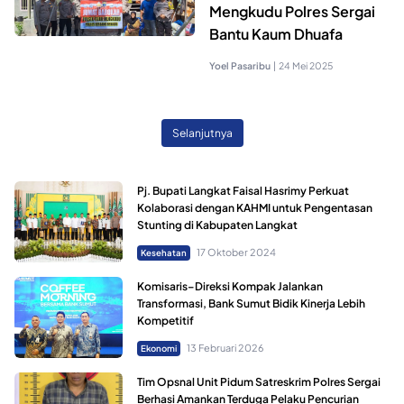
Mengkudu Polres Sergai
Bantu Kaum Dhuafa
Yoel Pasaribu
|
24 Mei 2025
Selanjutnya
Pj. Bupati Langkat Faisal Hasrimy Perkuat
Kolaborasi dengan KAHMI untuk Pengentasan
Stunting di Kabupaten Langkat
17 Oktober 2024
Kesehatan
Komisaris–Direksi Kompak Jalankan
Transformasi, Bank Sumut Bidik Kinerja Lebih
Kompetitif
13 Februari 2026
Ekonomi
Tim Opsnal Unit Pidum Satreskrim Polres Sergai
Berhasi Amankan Terduga Pelaku Pencurian