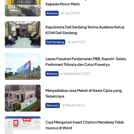
Sepeda Motor Metic
10 Juni 2024
Kriminal
Kapolresta Deli Serdang Terima Audiensi Ketua
KONI Deli Serdang
16 Juni 2022
Deli Serdang
Lepas Pasukan Perdamaian PBB, Kapolri: Selalu
Pedomani Tribrata dan Catur Prasetya
6 September 2022
Kriminal
Menyediakan Jasa Maket di Nawa Cipta yang
Terpercaya
10 Maret 2024
Ekonomi
Cara Mengatasi Insert Citation Mendeley Tidak
muncul di Word