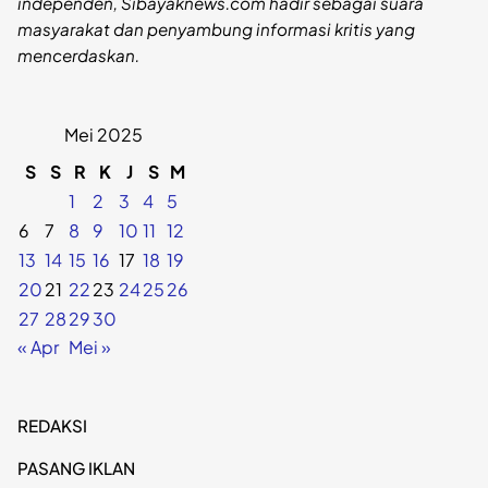
independen, Sibayaknews.com hadir sebagai suara
masyarakat dan penyambung informasi kritis yang
mencerdaskan.
Mei 2025
S
S
R
K
J
S
M
1
2
3
4
5
6
7
8
9
10
11
12
13
14
15
16
17
18
19
20
21
22
23
24
25
26
27
28
29
30
« Apr
Mei »
REDAKSI
PASANG IKLAN