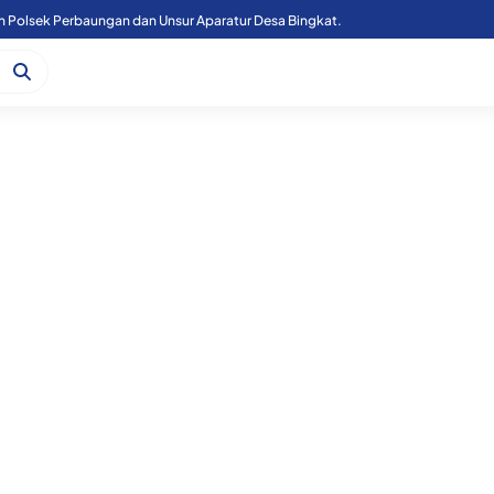
Kapoolres Sergai Bersama Forkopimda Sergai Tinjau Fasilitas Sekolah Rakyat, di Kecamatan Firdaus.