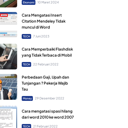
10 Maret 2024
Ekonomi
Cara Mengatasi Insert
Citation Mendeley Tidak
muncul di Word
7 Juni 2023
TECH
Cara Memperbaiki Flashdisk
yang Tidak Terbaca di Mobil
22 Februari 2022
TECH
Perbedaan Gaji, Upah dan
Tunjangan ? Pekerja Wajib
Tau
29 Desember 2022
Money
Cara mengatasi spasi hilang
dari word 2010 ke word 2007
21 Februari 2022
TECH