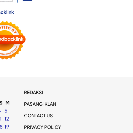
cklink
REDAKSI
S
M
PASANG IKLAN
4
5
CONTACT US
1
12
18
19
PRIVACY POLICY