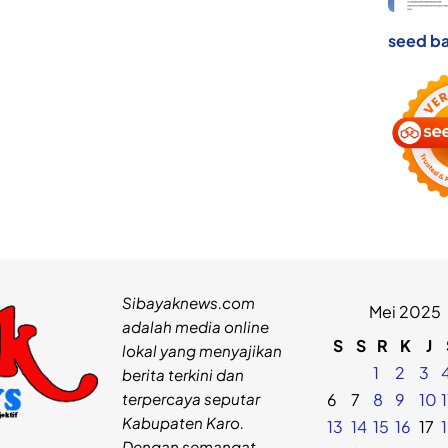
seed ba
Sibayaknews.com
Mei 2025
adalah media online
S
S
R
K
J
lokal yang menyajikan
1
2
3
berita terkini dan
terpercaya seputar
6
7
8
9
10
1
Kabupaten Karo.
13
14
15
16
17
Dengan semangat