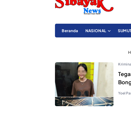
Beranda
NASIONAL
SUMU
H
Krimina
Tegas
Bong
Yoel Pa