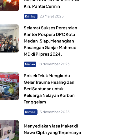
Kiri. Pantai Cermin
23 Maret 2025
Kriminal
Selamat Sukses Peresmian
Kantor Pospera DPC Kota
Medan ,Siap.Menangkan
Pasangan Ganjar Mahmud
MD di Pilpres 2024.
18 November 2023
Medan
Polsek Teluk Mengkudu
Gelar Trauma Healing dan
Beri Santunan untuk
Keluarga Nelayan Korban
Tenggelam
3 November 2025
Kriminal
Menyediakan Jasa Maket di
Nawa Cipta yang Terpercaya