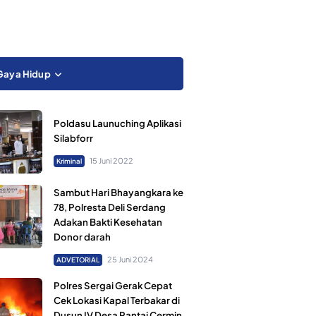
Gaya Hidup
Poldasu Launuching Aplikasi
Silabforr
15 Juni 2022
Kriminal
Sambut Hari Bhayangkara ke
78, Polresta Deli Serdang
Adakan Bakti Kesehatan
Donor darah
25 Juni 2024
ADVETORIAL
Polres Sergai Gerak Cepat
Cek Lokasi Kapal Terbakar di
Dusun IV Desa Pantai Cermin