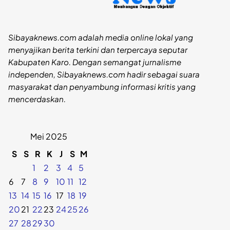
Sibayaknews.com adalah media online lokal yang
menyajikan berita terkini dan terpercaya seputar
Kabupaten Karo. Dengan semangat jurnalisme
independen, Sibayaknews.com hadir sebagai suara
masyarakat dan penyambung informasi kritis yang
mencerdaskan.
Mei 2025
S
S
R
K
J
S
M
1
2
3
4
5
6
7
8
9
10
11
12
13
14
15
16
17
18
19
20
21
22
23
24
25
26
27
28
29
30