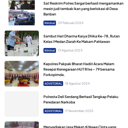
Sat Reskrim Polres Sergai berhasil mengamankan
mesin judi tembak ikan yang berlokasi di Desa
Banban
29 Februari 2024
Kriminal
Sambut Hari Dharma Karya Dhika Ke-78, Rutan
Kelas I Medan Ziarah Ke Makam Pahlawan
13 Agustus 2023
Kriminal
Kapolres Pakpak Bharat Hadiri Acara Malam
Resepsi Kenegaraan HUT RI ke – 79 bersama
Forkopimda.
18 Agustus 2024
ADVETORIAL
Polresta Deli Serdang Berhasil Tangkap Pelaku
Peredaran Narkoba
17 November 2025
ADVETORIAL
Menyediakan Jasa Maket di Nawa Cipta yang