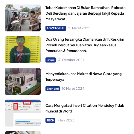
Tebar Keberkahan Di Bulan Ramadhan, Polresta
Deli Serdang dan Jajaran Berbagi Takjil Kepada
Masyarakat
21 Maret 2025
ADVETORIAL
Dua Orang Tersangka Diamankan Unit Reskrim
Polsek Percut Sei Tuan atas Dugaan kasus
Pencurian & Penadahan.
31 Oktober 2021
Crime
Menyediakan Jasa Maket di Nawa Cipta yang
Terpercaya
10 Maret 2024
Ekonomi
Cara Mengatasi Insert Citation Mendeley Tidak
muncul di Word
7 Juni 2023
TECH