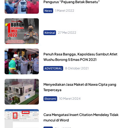
Pengurus “Pejuang Batak Bersatu”
1 Maret 2022
News
27 Mei 2022
Kriminal
Penuh Rasa Bangga, Kapoldasu Sambut Atlet
Wushu Borong 5 Emas PON 2021
8 Oktober 2021
ADVETORIAL
Menyediakan Jasa Maket di Nawa Cipta yang
Terpercaya
10 Maret 2024
Ekonomi
Cara Mengatasi Insert Citation Mendeley Tidak
muncul di Word