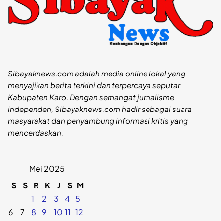
Sibayaknews.com adalah media online lokal yang
menyajikan berita terkini dan terpercaya seputar
Kabupaten Karo. Dengan semangat jurnalisme
independen, Sibayaknews.com hadir sebagai suara
masyarakat dan penyambung informasi kritis yang
mencerdaskan.
Mei 2025
S
S
R
K
J
S
M
1
2
3
4
5
6
7
8
9
10
11
12