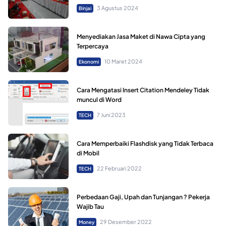
3 Agustus 2024
Binjai
Menyediakan Jasa Maket di Nawa Cipta yang
Terpercaya
10 Maret 2024
Ekonomi
Cara Mengatasi Insert Citation Mendeley Tidak
muncul di Word
7 Juni 2023
TECH
Cara Memperbaiki Flashdisk yang Tidak Terbaca
di Mobil
22 Februari 2022
TECH
Perbedaan Gaji, Upah dan Tunjangan ? Pekerja
Wajib Tau
29 Desember 2022
Money