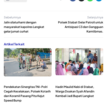
Sebelumnya
Selanjutnya
Jalin silaturhami dengan
Polsek Stabat Gelar Patroli untuk
masyarakat kapolres Langkat
Antisipasi C3 dan Gangguan
gelar jumat curhat
Kamtibmas.
Artikel Terkait
Pendekatan Sinergitas TNI-Polri
Hadiri Maulid Nabi di Stabat,
Cegah Kecelakaan, Polsek Kotarih
Warga Doakan Syah Afandin
dan Koramil Pasang Pita Kejut
Kembali Jadi Bupati Langkat
Speed Bump