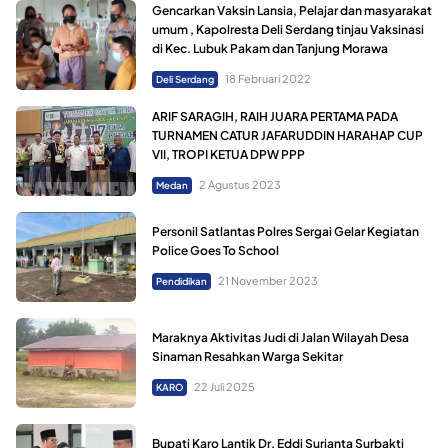
Gencarkan Vaksin Lansia, Pelajar dan masyarakat
umum , Kapolresta Deli Serdang tinjau Vaksinasi
di Kec. Lubuk Pakam dan Tanjung Morawa
18 Februari 2022
Deli Serdang
ARIF SARAGIH, RAIH JUARA PERTAMA PADA
TURNAMEN CATUR JAFARUDDIN HARAHAP CUP
VII, TROPI KETUA DPW PPP
2 Agustus 2023
Medan
Personil Satlantas Polres Sergai Gelar Kegiatan
Police Goes To School
21 November 2023
Pendidikan
Maraknya Aktivitas Judi di Jalan Wilayah Desa
Sinaman Resahkan Warga Sekitar
22 Juli 2025
KARO
Bupati Karo Lantik Dr. Eddi Surianta Surbakti