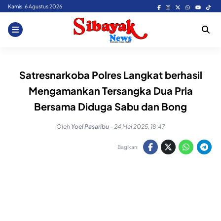
Skip
Kamis, 6 Agustus 2026
to
content
Satresnarkoba Polres Langkat berhasil
Mengamankan Tersangka Dua Pria
Bersama Diduga Sabu dan Bong
Oleh
Yoel Pasaribu
-
24 Mei 2025, 18:47
Bagikan: