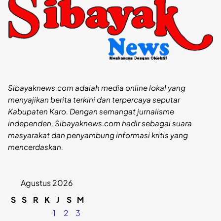
Sibayaknews.com adalah media online lokal yang
menyajikan berita terkini dan terpercaya seputar
Kabupaten Karo. Dengan semangat jurnalisme
independen, Sibayaknews.com hadir sebagai suara
masyarakat dan penyambung informasi kritis yang
mencerdaskan.
Agustus 2026
S
S
R
K
J
S
M
1
2
3