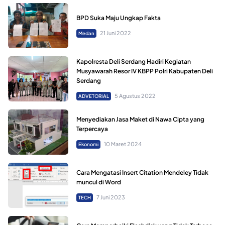
BPD Suka Maju Ungkap Fakta
21 Juni 2022
Medan
Kapolresta Deli Serdang Hadiri Kegiatan
Musyawarah Resor IV KBPP Polri Kabupaten Deli
Serdang
5 Agustus 2022
ADVETORIAL
Menyediakan Jasa Maket di Nawa Cipta yang
Terpercaya
10 Maret 2024
Ekonomi
Cara Mengatasi Insert Citation Mendeley Tidak
muncul di Word
7 Juni 2023
TECH