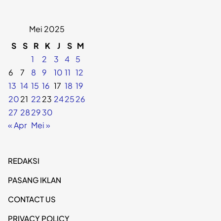
Mei 2025
S
S
R
K
J
S
M
1
2
3
4
5
6
7
8
9
10
11
12
13
14
15
16
17
18
19
20
21
22
23
24
25
26
27
28
29
30
« Apr
Mei »
REDAKSI
PASANG IKLAN
CONTACT US
PRIVACY POLICY