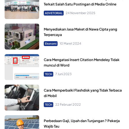
Terkait Salah Satu Postingan di Media Online
24 November 2025
ADVETORIAL
Menyediakan Jasa Maket di Nawa Cipta yang
Terpercaya
10 Maret 2024
Ekonomi
Cara Mengatasi Insert Citation Mendeley Tidak
muncul di Word
7 Juni 2023
TECH
Cara Memperbaiki Flashdisk yang Tidak Terbaca
di Mobil
22 Februari 2022
TECH
Perbedaan Gaji, Upah dan Tunjangan ? Pekerja
Wajib Tau