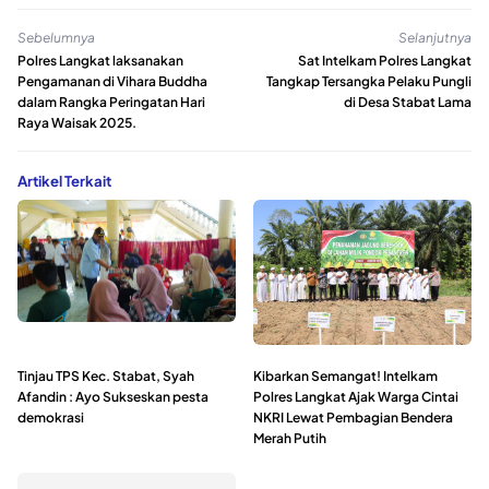
Sebelumnya
Selanjutnya
Polres Langkat laksanakan
Sat Intelkam Polres Langkat
Pengamanan di Vihara Buddha
Tangkap Tersangka Pelaku Pungli
dalam Rangka Peringatan Hari
di Desa Stabat Lama
Raya Waisak 2025.
Artikel Terkait
Tinjau TPS Kec. Stabat, Syah
Kibarkan Semangat! Intelkam
Afandin : Ayo Sukseskan pesta
Polres Langkat Ajak Warga Cintai
demokrasi
NKRI Lewat Pembagian Bendera
Merah Putih