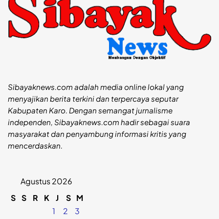
Sibayaknews.com adalah media online lokal yang
menyajikan berita terkini dan terpercaya seputar
Kabupaten Karo. Dengan semangat jurnalisme
independen, Sibayaknews.com hadir sebagai suara
masyarakat dan penyambung informasi kritis yang
mencerdaskan.
Agustus 2026
S
S
R
K
J
S
M
1
2
3