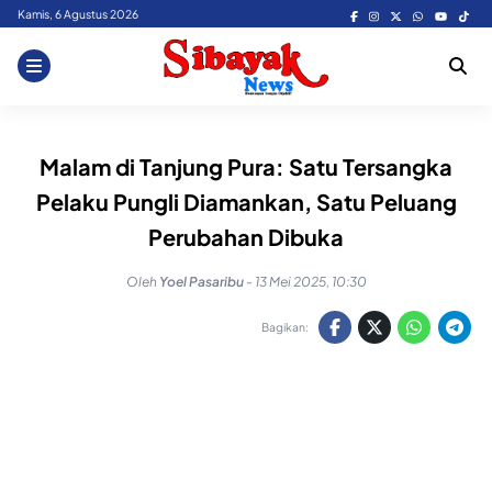
Skip
Kamis, 6 Agustus 2026
to
content
Malam di Tanjung Pura: Satu Tersangka
Pelaku Pungli Diamankan, Satu Peluang
Perubahan Dibuka
Oleh
Yoel Pasaribu
-
13 Mei 2025, 10:30
Bagikan: