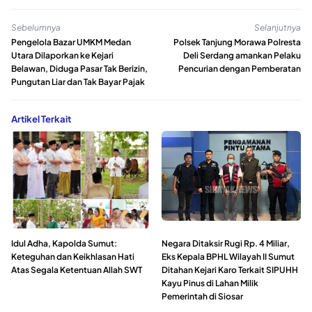
Sebelumnya
Selanjutnya
Pengelola Bazar UMKM Medan
Polsek Tanjung Morawa Polresta
Utara Dilaporkan ke Kejari
Deli Serdang amankan Pelaku
Belawan, Diduga Pasar Tak Berizin,
Pencurian dengan Pemberatan
Pungutan Liar dan Tak Bayar Pajak
Artikel Terkait
Idul Adha, Kapolda Sumut:
Negara Ditaksir Rugi Rp. 4 Miliar,
Keteguhan dan Keikhlasan Hati
Eks Kepala BPHL Wilayah II Sumut
Atas Segala Ketentuan Allah SWT
Ditahan Kejari Karo Terkait SIPUHH
Kayu Pinus di Lahan Milik
Pemerintah di Siosar