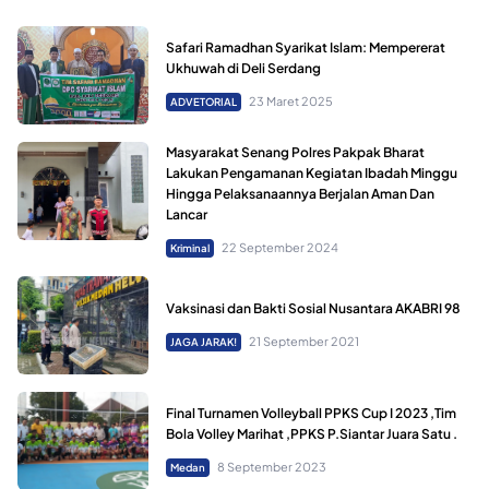
Safari Ramadhan Syarikat Islam: Mempererat
Ukhuwah di Deli Serdang
23 Maret 2025
ADVETORIAL
Masyarakat Senang Polres Pakpak Bharat
Lakukan Pengamanan Kegiatan Ibadah Minggu
Hingga Pelaksanaannya Berjalan Aman Dan
Lancar
22 September 2024
Kriminal
Vaksinasi dan Bakti Sosial Nusantara AKABRI 98
21 September 2021
JAGA JARAK!
Final Turnamen Volleyball PPKS Cup I 2023 ,Tim
Bola Volley Marihat ,PPKS P.Siantar Juara Satu .
8 September 2023
Medan