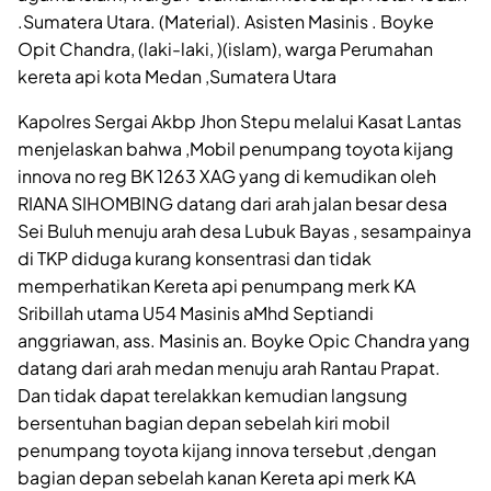
.Sumatera Utara. (Material). Asisten Masinis . Boyke
Opit Chandra, (laki-laki, )(islam), warga Perumahan
kereta api kota Medan ,Sumatera Utara
Kapolres Sergai Akbp Jhon Stepu melalui Kasat Lantas
menjelaskan bahwa ,Mobil penumpang toyota kijang
innova no reg BK 1263 XAG yang di kemudikan oleh
RIANA SIHOMBING datang dari arah jalan besar desa
Sei Buluh menuju arah desa Lubuk Bayas , sesampainya
di TKP diduga kurang konsentrasi dan tidak
memperhatikan Kereta api penumpang merk KA
Sribillah utama U54 Masinis aMhd Septiandi
anggriawan, ass. Masinis an. Boyke Opic Chandra yang
datang dari arah medan menuju arah Rantau Prapat.
Dan tidak dapat terelakkan kemudian langsung
bersentuhan bagian depan sebelah kiri mobil
penumpang toyota kijang innova tersebut ,dengan
bagian depan sebelah kanan Kereta api merk KA