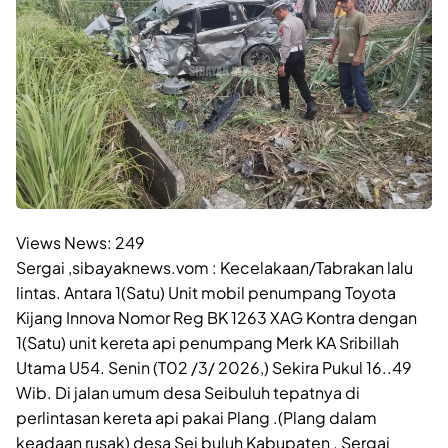
Views News:
249
Sergai ,sibayaknews.vom : Kecelakaan/Tabrakan lalu
lintas. Antara 1(Satu) Unit mobil penumpang Toyota
Kijang Innova Nomor Reg BK 1263 XAG Kontra dengan
1(Satu) unit kereta api penumpang Merk KA Sribillah
Utama U54. Senin (T02 /3/ 2026,) Sekira Pukul 16..49
Wib. Di jalan umum desa Seibuluh tepatnya di
perlintasan kereta api pakai Plang .(Plang dalam
keadaan rusak) desa Sei buluh Kabupaten . Sergai