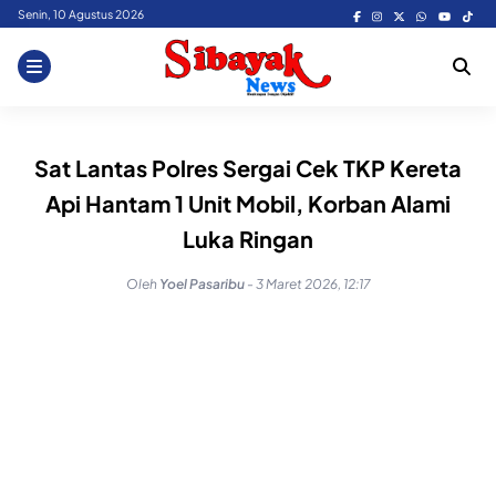
Skip
Senin, 10 Agustus 2026
to
content
Sat Lantas Polres Sergai Cek TKP Kereta
Api Hantam 1 Unit Mobil, Korban Alami
Luka Ringan
Oleh
Yoel Pasaribu
-
3 Maret 2026, 12:17