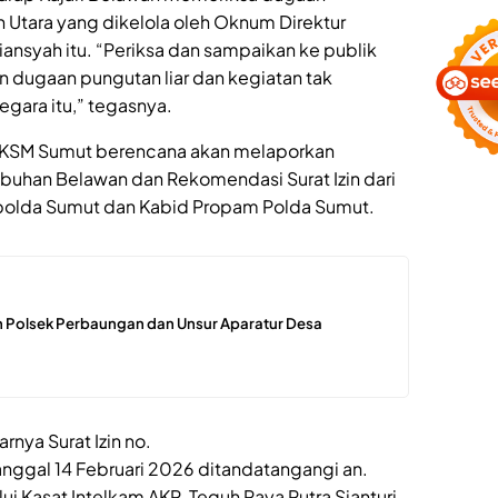
 Utara yang dikelola oleh Oknum Direktur
syah itu. “Periksa dan sampaikan ke publik
n dugaan pungutan liar dan kegiatan tak
egara itu,” tegasnya.
s FKSM Sumut berencana akan melaporkan
elabuhan Belawan dan Rekomendasi Surat Izin dari
polda Sumut dan Kabid Propam Polda Sumut.
 Polsek Perbaungan dan Unsur Aparatur Desa
rnya Surat Izin no.
anggal 14 Februari 2026 ditandatangangi an.
i Kasat Intelkam AKP. Teguh Raya Putra Sianturi