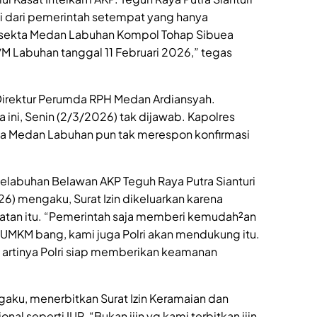
i dari pemerintah setempat yang hanya
sekta Medan Labuhan Kompol Tohap Sibuea
/M Labuhan tanggal 11 Februari 2026,” tegas
Direktur Perumda RPH Medan Ardiansyah.
 ini, Senin (2/3/2026) tak dijawab. Kapolres
a Medan Labuhan pun tak merespon konfirmasi
elabuhan Belawan AKP Teguh Raya Putra Sianturi
6) mengaku, Surat Izin dikeluarkan karena
tan itu. “Pemerintah saja memberi kemudah²an
KM bang, kami juga Polri akan mendukung itu.
yg artinya Polri siap memberikan keamanan
gaku, menerbitkan Surat Izin Keramaian dan
onal seperti IUP. “Bukan ijin yg kami terbitkan ijin