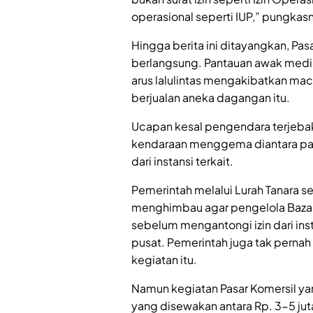
operasional seperti IUP,” pungkas
Hingga berita ini ditayangkan, Pa
berlangsung. Pantauan awak medi
arus lalulintas mengakibatkan ma
berjualan aneka dagangan itu.
Ucapan kesal pengendara terjeba
kendaraan menggema diantara padat
dari instansi terkait.
Pemerintah melalui Lurah Tanara se
menghimbau agar pengelola Bazar 
sebelum mengantongi izin dari in
pusat. Pemerintah juga tak perna
kegiatan itu.
Namun kegiatan Pasar Komersil ya
yang disewakan antara Rp. 3-5 jut