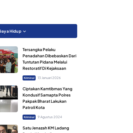
Gaya Hidup
Tersangka Pelaku
Penadahan Dibebaskan Dari
Tuntutan Pidana Melalui
Restoratif Di Kejaksaan
13 Januari 2026
Kriminal
Ciptakan Kamtibmas Yang
Kondusif Samapta Polres
Pakpak Bharat Lakukan
Patroli Kota
9 Agustus 2024
Kriminal
Satu Jenazah KM Ladang