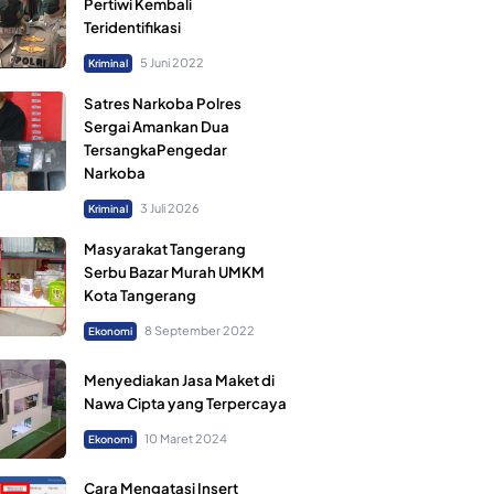
Pertiwi Kembali
Teridentifikasi
5 Juni 2022
Kriminal
Satres Narkoba Polres
Sergai Amankan Dua
TersangkaPengedar
Narkoba
3 Juli 2026
Kriminal
Masyarakat Tangerang
Serbu Bazar Murah UMKM
Kota Tangerang
8 September 2022
Ekonomi
Menyediakan Jasa Maket di
Nawa Cipta yang Terpercaya
10 Maret 2024
Ekonomi
Cara Mengatasi Insert