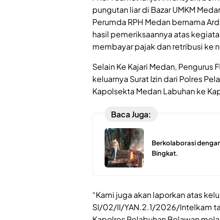
pungutan liar di Bazar UMKM Medan
Perumda RPH Medan bernama Ardian
hasil pemeriksaannya atas kegiata
membayar pajak dan retribusi ke n
Selain Ke Kajari Medan, Penguru
keluarnya Surat Izin dari Polres P
Kapolsekta Medan Labuhan ke Ka
Baca Juga:
Berkolaborasi dengan
Bingkat.
“Kami juga akan laporkan atas kelua
SI/02/II/YAN.2.1/2026/Intelkam t
Kapolres Pelabuhan Belawan melalu