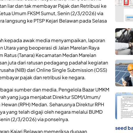
an liar dan tak membayar Pajak dan Retribusi ke
Ketua Umum FKSM Sumut, Senin (2/3/2026) via
ra langsung ke PTSP Kejari Belawan pada Selasa
h kepada awak media menyampaikan, laporan
Utara yang beoperasi di Jalan Marelan Raya
m Ratus (Tanara) Kecamatan Medan Marelan
n juta dari ratusan pedagang padahal kegiatan
rusaha (NIB) dari Online Single Submission (OSS)
membayar pajak dan retribusi ke negara.
berbagai sumber dan media, Pengelola Bazar UMKM
syah yang juga menjabat Direktur SDM/Umum/
Hewan (RPH) Medan. Seharusnya Direktur RPH
 yang telah digaji oleh negara melalui BUMD
enin (2/3/2026) via ponselnya.
seed ba
harap Kajari Belawan memeriksa dugaan