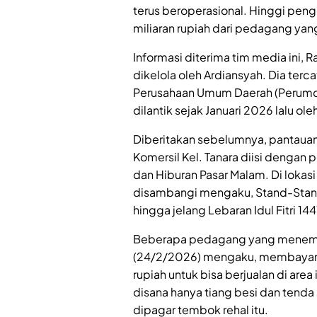
terus beroperasional. Hinggi pen
miliaran rupiah dari pedagang yan
Informasi diterima tim media ini,
dikelola oleh Ardiansyah. Dia te
Perusahaan Umum Daerah (Perum
dilantik sejak Januari 2026 lalu ol
Diberitakan sebelumnya, pantauan 
Komersil Kel. Tanara diisi deng
dan Hiburan Pasar Malam. Di lokasi 
disambangi mengaku, Stand-Stand 
hingga jelang Lebaran Idul Fitri 1
Beberapa pedagang yang menempa
(24/2/2026) mengaku, membayar s
rupiah untuk bisa berjualan di are
disana hanya tiang besi dan tenda 
dipagar tembok rehal itu.