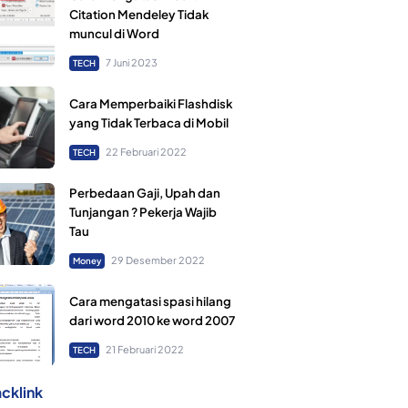
Citation Mendeley Tidak
muncul di Word
7 Juni 2023
TECH
Cara Memperbaiki Flashdisk
yang Tidak Terbaca di Mobil
22 Februari 2022
TECH
Perbedaan Gaji, Upah dan
Tunjangan ? Pekerja Wajib
Tau
29 Desember 2022
Money
Cara mengatasi spasi hilang
dari word 2010 ke word 2007
21 Februari 2022
TECH
cklink