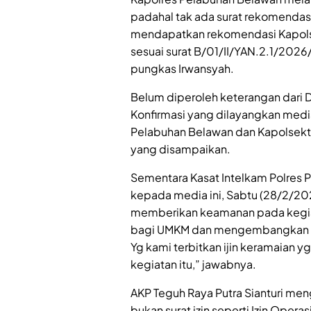
padahal tak ada surat rekomendas
mendapatkan rekomendasi Kapol
sesuai surat B/01/II/YAN.2.1/2026
pungkas Irwansyah.
Belum diperoleh keterangan dari 
Konfirmasi yang dilayangkan media
Pelabuhan Belawan dan Kapolsekt
yang disampaikan.
Sementara Kasat Intelkam Polres P
kepada media ini, Sabtu (28/2/202
memberikan keamanan pada kegia
bagi UMKM dan mengembangkan UM
Yg kami terbitkan ijin keramaian 
kegiatan itu,” jawabnya.
AKP Teguh Raya Putra Sianturi men
bukan surat izin seperti Izin Operasi