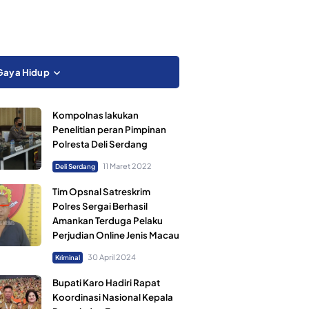
Gaya Hidup
Kompolnas lakukan
Penelitian peran Pimpinan
Polresta Deli Serdang
11 Maret 2022
Deli Serdang
Tim Opsnal Satreskrim
Polres Sergai Berhasil
Amankan Terduga Pelaku
Perjudian Online Jenis Macau
30 April 2024
Kriminal
Bupati Karo Hadiri Rapat
Koordinasi Nasional Kepala