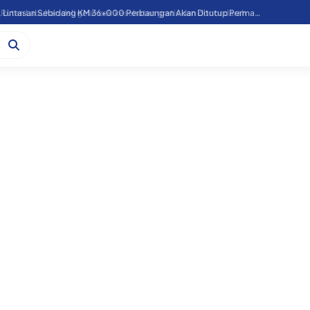
Atasi Laka Kereta Api, Lintasan Sebidang KM 36+000 Perbaungan Akan Ditutup Permanen