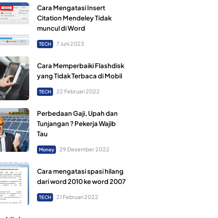
Cara Mengatasi Insert
Citation Mendeley Tidak
muncul di Word
7 Juni 2023
TECH
Cara Memperbaiki Flashdisk
yang Tidak Terbaca di Mobil
22 Februari 2022
TECH
Perbedaan Gaji, Upah dan
Tunjangan ? Pekerja Wajib
Tau
29 Desember 2022
Money
Cara mengatasi spasi hilang
dari word 2010 ke word 2007
21 Februari 2022
TECH