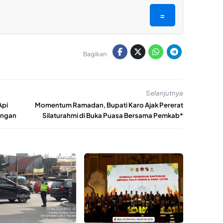
=
Bagikan:
Selanjutnya
Api
Momentum Ramadan, Bupati Karo Ajak Pererat
Ringan
Silaturahmi di Buka Puasa Bersama Pemkab*