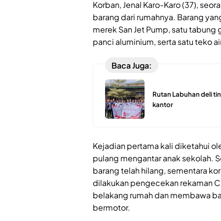
Korban, Jenal Karo-Karo (37), seo
barang dari rumahnya. Barang yang
merek San Jet Pump, satu tabung gas
panci aluminium, serta satu teko air
Baca Juga:
Rutan Labuhan deli ti
kantor
Kejadian pertama kali diketahui ol
pulang mengantar anak sekolah. S
barang telah hilang, sementara ko
dilakukan pengecekan rekaman CCT
belakang rumah dan membawa ba
bermotor.