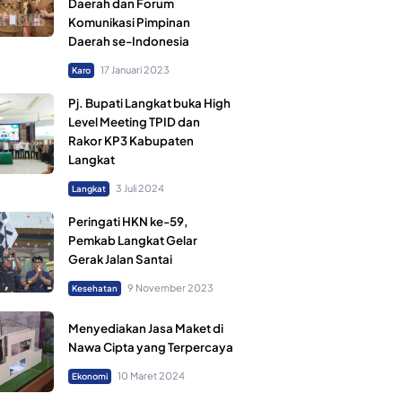
Daerah dan Forum
Komunikasi Pimpinan
Daerah se-Indonesia
17 Januari 2023
Karo
Pj. Bupati Langkat buka High
Level Meeting TPID dan
Rakor KP3 Kabupaten
Langkat
3 Juli 2024
Langkat
Peringati HKN ke-59,
Pemkab Langkat Gelar
Gerak Jalan Santai
9 November 2023
Kesehatan
Menyediakan Jasa Maket di
Nawa Cipta yang Terpercaya
10 Maret 2024
Ekonomi