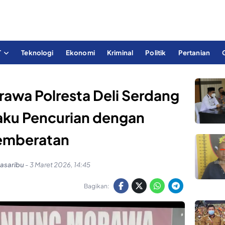
T
Teknologi
Ekonomi
Kriminal
Politik
Pertanian
rawa Polresta Deli Serdang
aku Pencurian dengan
emberatan
Pasaribu
-
3 Maret 2026, 14:45
Bagikan: