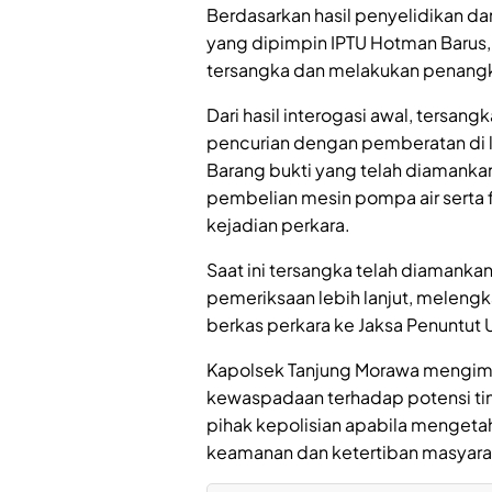
Berdasarkan hasil penyelidikan da
yang dipimpin IPTU Hotman Barus,
tersangka dan melakukan penang
Dari hasil interogasi awal, tersa
pencurian dengan pemberatan di l
Barang bukti yang telah diamankan 
pembelian mesin pompa air serta f
kejadian perkara.
Saat ini tersangka telah diamanka
pemeriksaan lebih lanjut, meleng
berkas perkara ke Jaksa Penuntut
Kapolsek Tanjung Morawa mengim
kewaspadaan terhadap potensi ti
pihak kepolisian apabila menget
keamanan dan ketertiban masyarak