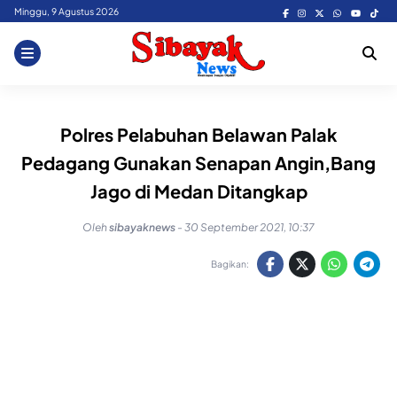
Skip
Minggu, 9 Agustus 2026
to
content
Polres Pelabuhan Belawan Palak
Pedagang Gunakan Senapan Angin,Bang
Jago di Medan Ditangkap
Oleh
sibayaknews
-
30 September 2021, 10:37
Bagikan: