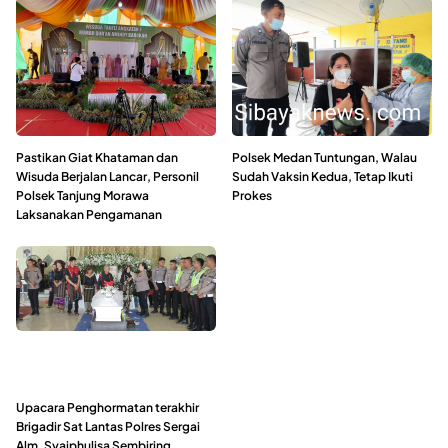
Pastikan Giat Khataman dan
Polsek Medan Tuntungan, Walau
Wisuda Berjalan Lancar, Personil
Sudah Vaksin Kedua, Tetap Ikuti
Polsek Tanjung Morawa
Prokes
Laksanakan Pengamanan
Upacara Penghormatan terakhir
Brigadir Sat Lantas Polres Sergai
Alm. Syaiphulisa Sembiring