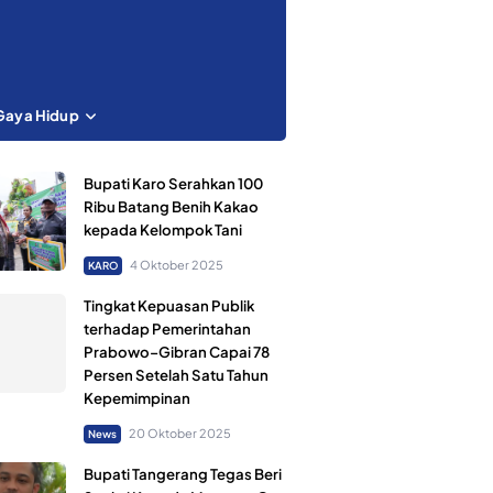
Gaya Hidup
Bupati Karo Serahkan 100
Ribu Batang Benih Kakao
kepada Kelompok Tani
4 Oktober 2025
KARO
Tingkat Kepuasan Publik
terhadap Pemerintahan
Prabowo–Gibran Capai 78
Persen Setelah Satu Tahun
Kepemimpinan
20 Oktober 2025
News
Bupati Tangerang Tegas Beri