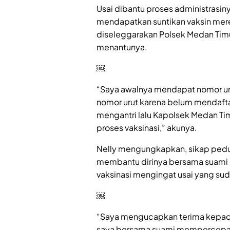
Usai dibantu proses administrasinya
mendapatkan suntikan vaksin mere
diseleggarakan Polsek Medan Tim
menantunya.
￼
“Saya awalnya mendapat nomor um
nomor urut karena belum mendaftar
mengantri lalu Kapolsek Medan 
proses vaksinasi,” akunya.
Nelly mengungkapkan, sikap pedul
membantu dirinya bersama suami u
vaksinasi mengingat usai yang suda
￼
“Saya mengucapkan terima kepad
saya bersama suami mempercepat 