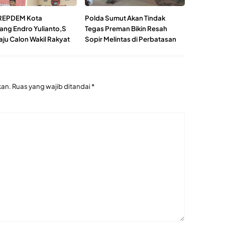
 REPDEM Kota
Polda Sumut Akan Tindak
ang Endro Yulianto,S
Tegas Preman Bikin Resah
aju Calon Wakil Rakyat
Sopir Melintas di Perbatasan
kan.
Ruas yang wajib ditandai
*