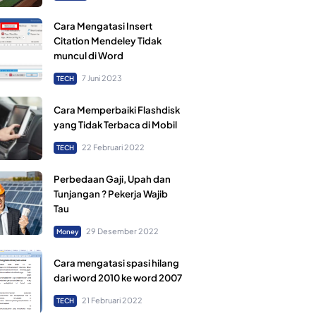
Cara Mengatasi Insert
Citation Mendeley Tidak
muncul di Word
7 Juni 2023
TECH
Cara Memperbaiki Flashdisk
yang Tidak Terbaca di Mobil
22 Februari 2022
TECH
Perbedaan Gaji, Upah dan
Tunjangan ? Pekerja Wajib
Tau
29 Desember 2022
Money
Cara mengatasi spasi hilang
dari word 2010 ke word 2007
21 Februari 2022
TECH