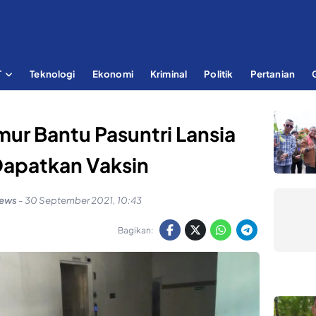
T
Teknologi
Ekonomi
Kriminal
Politik
Pertanian
ur Bantu Pasuntri Lansia
Dapatkan Vaksin
news
-
30 September 2021, 10:43
Bagikan: