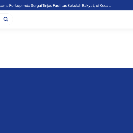
Kapoolres Sergai Bersama Forkopimda Sergai Tinjau Fasilitas Sekolah Rakyat, di Kecamatan Firdaus.