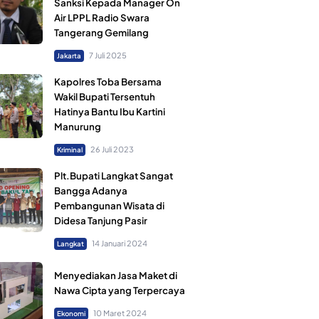
Sanksi Kepada Manager On
Air LPPL Radio Swara
Tangerang Gemilang
7 Juli 2025
Jakarta
Kapolres Toba Bersama
Wakil Bupati Tersentuh
Hatinya Bantu Ibu Kartini
Manurung
26 Juli 2023
Kriminal
Plt.Bupati Langkat Sangat
Bangga Adanya
Pembangunan Wisata di
Didesa Tanjung Pasir
14 Januari 2024
Langkat
Menyediakan Jasa Maket di
Nawa Cipta yang Terpercaya
10 Maret 2024
Ekonomi