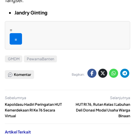
Tangsel.
Jandry Ginting
=
=
GMDM
PewarnaBanten
Komentar
Bagikan:
Sebelumnya
Selanjutnya
Kapoldasu Hadiri Peringatan HUT
HUT RI 76, Rutan Kelas I Labuhan
Kemerdekaan RI Ke 76 Secara
Deli Donasi Modal Usaha Warga
Virtual
Binaan
Artikel Terkait