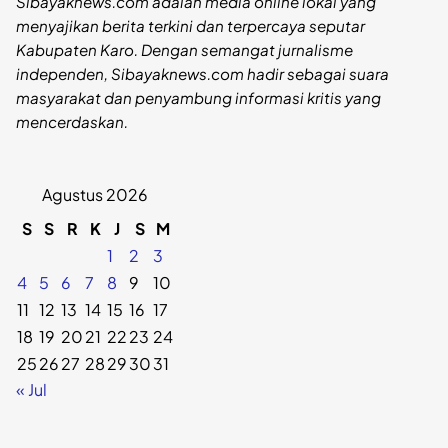
Sibayaknews.com adalah media online lokal yang
menyajikan berita terkini dan terpercaya seputar
Kabupaten Karo. Dengan semangat jurnalisme
independen, Sibayaknews.com hadir sebagai suara
masyarakat dan penyambung informasi kritis yang
mencerdaskan.
Agustus 2026
S
S
R
K
J
S
M
1
2
3
4
5
6
7
8
9
10
11
12
13
14
15
16
17
18
19
20
21
22
23
24
25
26
27
28
29
30
31
« Jul