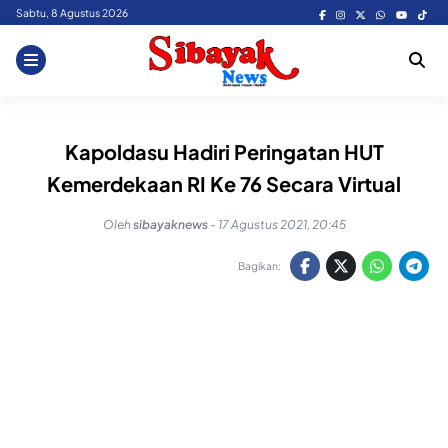
Skip
Sabtu, 8 Agustus 2026
to
content
Kapoldasu Hadiri Peringatan HUT
Kemerdekaan RI Ke 76 Secara Virtual
Oleh
sibayaknews
-
17 Agustus 2021, 20:45
Bagikan: