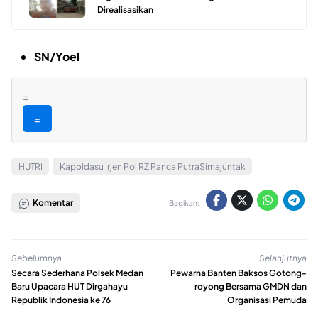
Direalisasikan
SN/Yoel
=
=
HUTRI
Kapoldasu Irjen Pol RZ Panca PutraSimajuntak
Komentar
Bagikan:
Sebelumnya
Selanjutnya
Secara Sederhana Polsek Medan
Pewarna Banten Baksos Gotong-
Baru Upacara HUT Dirgahayu
royong Bersama GMDN dan
Republik Indonesia ke 76
Organisasi Pemuda