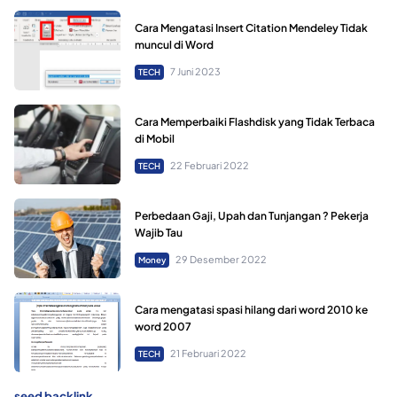
Cara Mengatasi Insert Citation Mendeley Tidak
muncul di Word
7 Juni 2023
TECH
Cara Memperbaiki Flashdisk yang Tidak Terbaca
di Mobil
22 Februari 2022
TECH
Perbedaan Gaji, Upah dan Tunjangan ? Pekerja
Wajib Tau
29 Desember 2022
Money
Cara mengatasi spasi hilang dari word 2010 ke
word 2007
21 Februari 2022
TECH
seed backlink