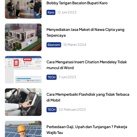
Bobby Tarigan Bacalon Bupati Karo
12 Juni 2023
Karo
Menyediakan Jasa Maket di Nawa Cipta yang
Terpercaya
10 Maret 2024
Ekonomi
Cara Mengatasi Insert Citation Mendeley Tidak
muncul di Word
7 Juni 2023
TECH
Cara Memperbaiki Flashdisk yang Tidak Terbaca
di Mobil
22 Februari 2022
TECH
Perbedaan Gaji, Upah dan Tunjangan ? Pekerja
Wajib Tau