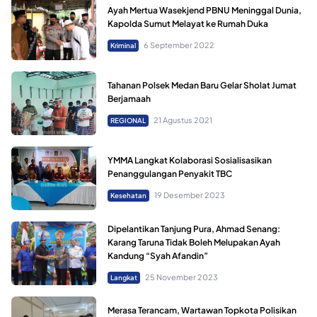
Ayah Mertua Wasekjend PBNU Meninggal Dunia,
Kapolda Sumut Melayat ke Rumah Duka
6 September 2022
Kriminal
Tahanan Polsek Medan Baru Gelar Sholat Jumat
Berjamaah
21 Agustus 2021
REGIONAL
YMMA Langkat Kolaborasi Sosialisasikan
Penanggulangan Penyakit TBC
19 Desember 2023
Kesehatan
Dipelantikan Tanjung Pura, Ahmad Senang:
Karang Taruna Tidak Boleh Melupakan Ayah
Kandung “Syah Afandin”
25 November 2023
Langkat
Merasa Terancam, Wartawan Topkota Polisikan