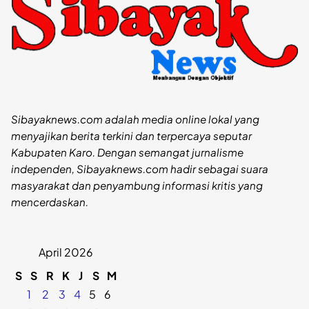
Sibayaknews.com adalah media online lokal yang
menyajikan berita terkini dan terpercaya seputar
Kabupaten Karo. Dengan semangat jurnalisme
independen, Sibayaknews.com hadir sebagai suara
masyarakat dan penyambung informasi kritis yang
mencerdaskan.
April 2026
S
S
R
K
J
S
M
1
2
3
4
5
6