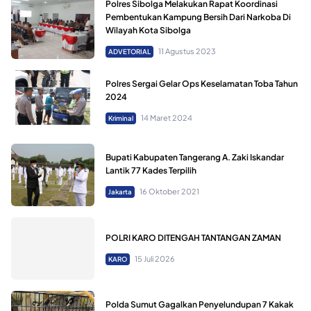
Polres Sibolga Melakukan Rapat Koordinasi
Pembentukan Kampung Bersih Dari Narkoba Di
Wilayah Kota Sibolga
11 Agustus 2023
ADVETORIAL
Polres Sergai Gelar Ops Keselamatan Toba Tahun
2024
14 Maret 2024
Kriminal
Bupati Kabupaten Tangerang A. Zaki Iskandar
Lantik 77 Kades Terpilih
16 Oktober 2021
Jakarta
POLRI KARO DITENGAH TANTANGAN ZAMAN
15 Juli 2026
KARO
Polda Sumut Gagalkan Penyelundupan 7 Kakak