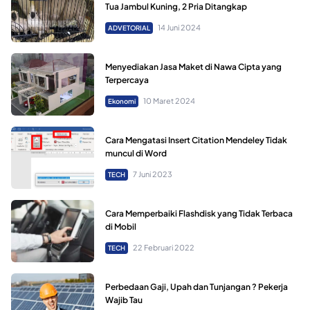
Tua Jambul Kuning, 2 Pria Ditangkap
14 Juni 2024
ADVETORIAL
Menyediakan Jasa Maket di Nawa Cipta yang
Terpercaya
10 Maret 2024
Ekonomi
Cara Mengatasi Insert Citation Mendeley Tidak
muncul di Word
7 Juni 2023
TECH
Cara Memperbaiki Flashdisk yang Tidak Terbaca
di Mobil
22 Februari 2022
TECH
Perbedaan Gaji, Upah dan Tunjangan ? Pekerja
Wajib Tau