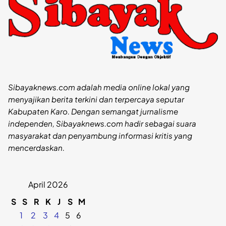
Sibayaknews.com adalah media online lokal yang
menyajikan berita terkini dan terpercaya seputar
Kabupaten Karo. Dengan semangat jurnalisme
independen, Sibayaknews.com hadir sebagai suara
masyarakat dan penyambung informasi kritis yang
mencerdaskan.
April 2026
S
S
R
K
J
S
M
1
2
3
4
5
6