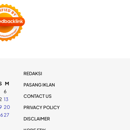
REDAKSI
S
M
PASANG IKLAN
5
6
CONTACT US
2
13
9
20
PRIVACY POLICY
26
27
DISCLAIMER