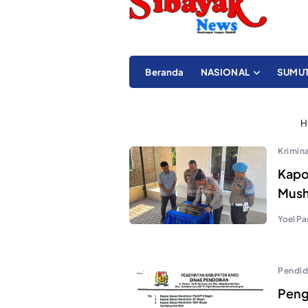
Beranda
NASIONAL
SUMU
H
Krimina
Kapol
Mush
Yoel Pa
Pendid
Peng