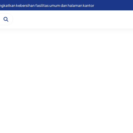
Rutan Labuhan deli gelar cek kesehatan gratis dan donor darah