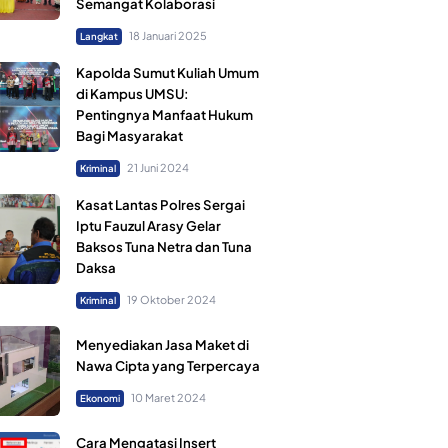
Semangat Kolaborasi
18 Januari 2025
Langkat
Kapolda Sumut Kuliah Umum
di Kampus UMSU:
Pentingnya Manfaat Hukum
Bagi Masyarakat
21 Juni 2024
Kriminal
Kasat Lantas Polres Sergai
Iptu Fauzul Arasy Gelar
Baksos Tuna Netra dan Tuna
Daksa
19 Oktober 2024
Kriminal
Menyediakan Jasa Maket di
Nawa Cipta yang Terpercaya
10 Maret 2024
Ekonomi
Cara Mengatasi Insert