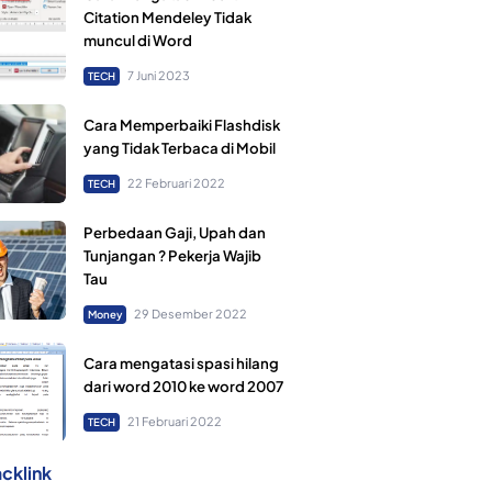
Citation Mendeley Tidak
muncul di Word
7 Juni 2023
TECH
Cara Memperbaiki Flashdisk
yang Tidak Terbaca di Mobil
22 Februari 2022
TECH
Perbedaan Gaji, Upah dan
Tunjangan ? Pekerja Wajib
Tau
29 Desember 2022
Money
Cara mengatasi spasi hilang
dari word 2010 ke word 2007
21 Februari 2022
TECH
cklink