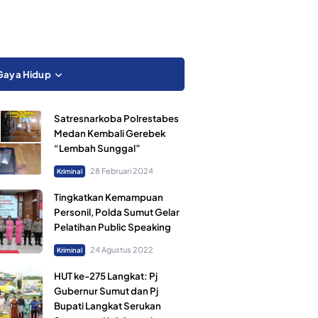
Gaya Hidup
Satresnarkoba Polrestabes
Medan Kembali Gerebek
“Lembah Sunggal”
28 Februari 2024
Kriminal
Tingkatkan Kemampuan
Personil, Polda Sumut Gelar
Pelatihan Public Speaking
24 Agustus 2022
Kriminal
HUT ke-275 Langkat: Pj
Gubernur Sumut dan Pj
Bupati Langkat Serukan