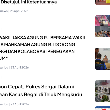
Disetujui, Ini Ketentuannya
knews
|
23 April 2026
l
WAKIL JAKSA AGUNG R.I BERSAMA WAKIL
UA MAHKAMAH AGUNG R.I DORONG
RGI DAN KOLABORASI PENEGAKAN
UM*
saribu
|
23 April 2026
l
on Cepat, Polres Sergai Dalami
an Kasus Begal di Teluk Mengkudu
saribu
|
23 April 2026