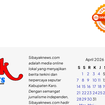
Sibayaknews.com
April 2026
adalah media online
S
S
R
K
J
lokal yang menyajikan
1
2
3
4
berita terkini dan
terpercaya seputar
7
8
9
10
11
1
Kabupaten Karo.
14
15
16
17
18
1
Dengan semangat
21
22
23
24
25
jurnalisme independen,
28
29
30
31
Sibayaknews.com hadir