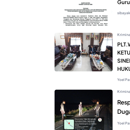
Guru 
sibaya
Krimina
PLT.
KET
SINE
HUK
Yoel Pa
Krimina
Resp
Duga
Yoel Pa