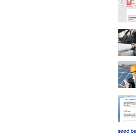
seed ba