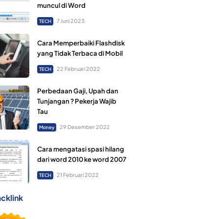
muncul di Word
7 Juni 2023
TECH
Cara Memperbaiki Flashdisk
yang Tidak Terbaca di Mobil
22 Februari 2022
TECH
Perbedaan Gaji, Upah dan
Tunjangan ? Pekerja Wajib
Tau
29 Desember 2022
Money
Cara mengatasi spasi hilang
dari word 2010 ke word 2007
21 Februari 2022
TECH
cklink