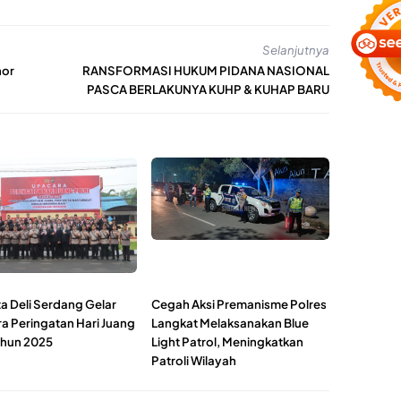
Selanjutnya
nor
RANSFORMASI HUKUM PIDANA NASIONAL
PASCA BERLAKUNYA KUHP & KUHAP BARU
ta Deli Serdang Gelar
Cegah Aksi Premanisme Polres
a Peringatan Hari Juang
Langkat Melaksanakan Blue
Tahun 2025
Light Patrol, Meningkatkan
Patroli Wilayah