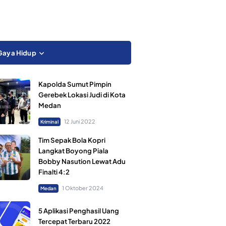
Gaya Hidup
Kapolda Sumut Pimpin
Gerebek Lokasi Judi di Kota
Medan
12 Juni 2022
Kriminal
Tim Sepak Bola Kopri
Langkat Boyong Piala
Bobby Nasution Lewat Adu
Finalti 4:2
1 Oktober 2024
Medan
5 Aplikasi Penghasil Uang
Tercepat Terbaru 2022