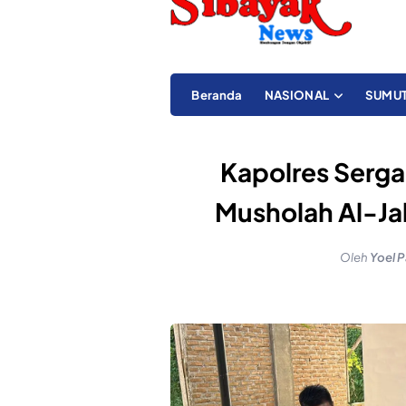
Beranda
NASIONAL
SUMU
Kapolres Sergai
Musholah Al-Ja
Oleh
Yoel P