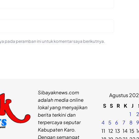
ya pada peramban ini untuk komentar saya berikutnya.
Sibayaknews.com
Agustus 20
adalah media online
S
S
R
K
J
lokal yang menyajikan
1
berita terkini dan
terpercaya seputar
4
5
6
7
8
Kabupaten Karo.
11
12
13
14
15
1
Dengan semangat