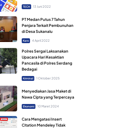
13 Juni 2022
TECH
PT Medan Putus 7 Tahun
Penjara Terkait Pembunuhan
di Desa Sukanalu
4 April 2022
Karo
Polres Sergai Laksanakan
Upacara Hari Kesaktian
Pancasila di Polres Serdang
Bedagai
1 Oktober 2025
Kriminal
Menyediakan Jasa Maket di
Nawa Cipta yang Terpercaya
10 Maret 2024
Ekonomi
Cara Mengatasi Insert
Citation Mendeley Tidak