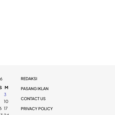
REDAKSI
26
S
M
PASANG IKLAN
2
3
CONTACT US
9
10
6
17
PRIVACY POLICY