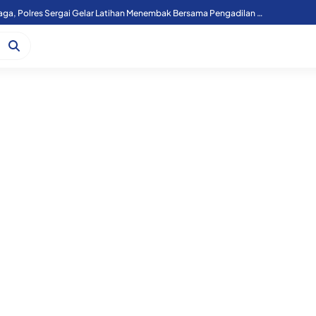
Pererat Sinergi Lembaga, Polres Sergai Gelar Latihan Menembak Bersama Pengadilan Agama